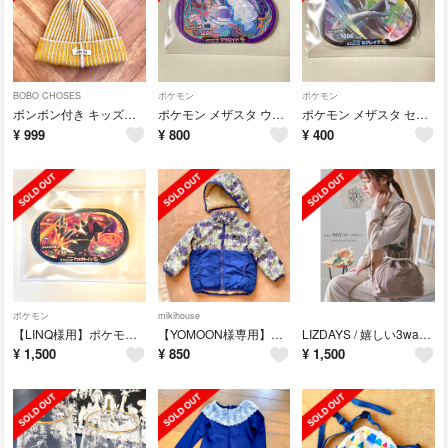
BOBO CHOSES
ポケモン
ポケモン
ボンボン付き キッズニット 帽
ポケモン メザスタ ウツロイド UB
ポケモン メザスタ セグレイブ タグ
¥
999
¥
800
¥
400
ポケモン
mikihouse
【LINQ様用】ポケモン メザスタ ゲンシグラードン タグ
【YOMOON様専用】ミキハウスpicnicダウンジャケット110cm男の子女の
LIZDAYS / 嬉しい3way仕様！大人可愛い巾着型ショルダーバッグ
¥
1,500
¥
850
¥
1,500