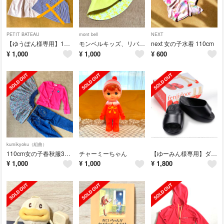
PETIT BATEAU
mont bell
NEXT
【ゆうぽん様専用】110cm〜女の子夏服セット
モンベルキッズ、リバーシブルハット（女の子）
next 女の子水着 110cm
¥
1,000
¥
1,000
¥
600
kumikyoku（組曲）
110cm女の子春秋服3点セット
チャーミーちゃん
【ゆーみん様専用】ダイエットスリッパ ルームシューズ 健康スリッパ 姿勢矯正
¥
1,000
¥
1,000
¥
1,800