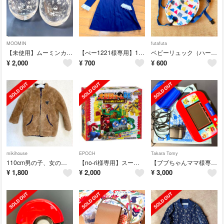
MOOMIN
futafuta
【未使用】ムーミンカフェグラス（２個セット）
【ぺー1221様専用】120cm、ワンピース、紺、ネイビー、清楚
ベビーリュック（ハーネス付き）
¥
2,000
¥
700
¥
600
mikihouse
EPOCH
Takara Tomy
110cm男の子、女の子、リバーシブル、ボアコート
【no-ri様専用】スーパーマリオ大冒険ゲームDX クッパ城と7つの罠
【ブブちゃんママ様専用】カメラで遊んで学べる！マジックタブレット（ディズニー）
¥
1,800
¥
2,000
¥
3,000