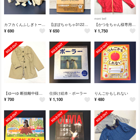
mont bell
カフカくんふしぎトーン（メロディおもちゃ）
【ぽぽちゃちゃ3122様専用ページ】おじいちゃんがおばけになったわけ
【かつをちゃん様専用】mont-bellキッズ100ラッシュガード/ウインドブレ
¥
690
¥
650
¥
1,750
【ゆーゆ 断捨離中様専用】110cm女の子ノーカラートレンチコート
仕掛け絵本・ポーラー
りんごかもしれない
¥
700
¥
1,100
¥
480