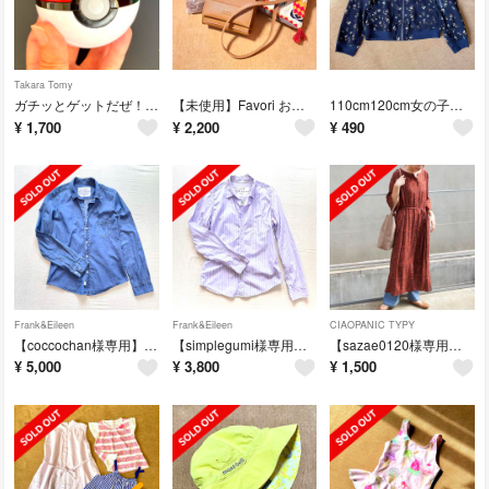
Takara Tomy
ガチッとゲットだぜ！モンスターボール
【未使用】Favori おでかけスマホショルダー キャメル
110cm120cm女の子花柄ブルゾン（薄手）、羽織
¥
1,700
¥
2,200
¥
490
Frank&Eileen
Frank&Eileen
CIAOPANIC TYPY
【coccochan様専用】ダンガリーシャツ、デニムシャツ、シャンブレーシャツ
【simplegumi様専用】フランクアンドアイリーン、マルチストライプシャツ
【sazae0120様専用】チャオパニック、ペイズリー柄ワンピース（テラコッタ）
¥
5,000
¥
3,800
¥
1,500