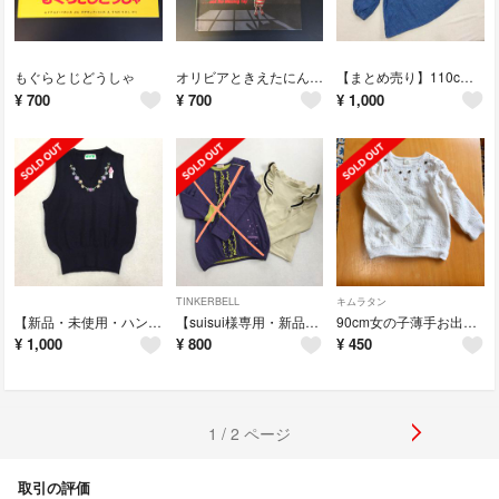
もぐらとじどうしゃ
オリビアときえたにんぎょう
【まとめ売り】110cm女の子秋冬服4点
¥
700
¥
700
¥
1,000
TINKERBELL
キムラタン
【新品・未使用・ハンドメイド】110cm 女の子幼稚園ベスト
【suisui様専用・新品・未使用】120ロンT
90cm女の子薄手お出かけ白トレーナー
¥
1,000
¥
800
¥
450
1 / 2 ページ
取引の評価