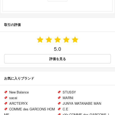
取引の評価
5.0
評価を見る
お気に入りブランド
New Balance
STUSSY
sacai
MARNI
ARC'TERYX
JUNYA WATANABE MAN
COMME des GARCONS HOM
C.E
ME
eYe COMME des GARCONS J