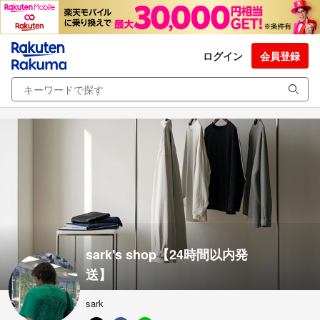
ログイン
会員登録
sark's shop【24時間以内発
送】
sark