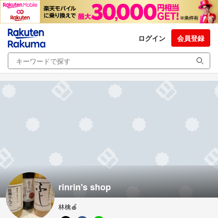
ログイン
会員登録
rinrin's shop
林檎🍎