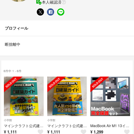
本人確認済
プロフィール
断捨離中
6件中 1 - 6件
小学館
小学館
マインクラフト公式建築ガイド
マインクラフト公式建築ガイド
MacBook Air M1 13インチ フィルム・ケースセット
¥
1,111
¥
1,111
¥
1,299