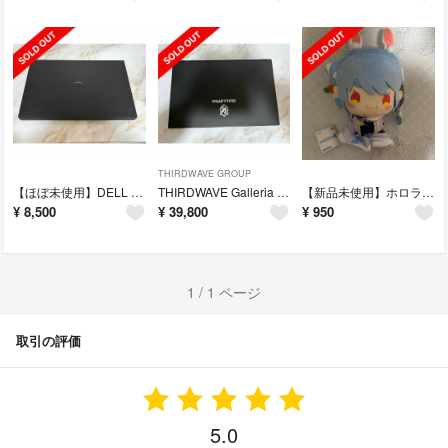
THIRDWAVE GROUP
【ほぼ未使用】DELL NI05-8WL Inspiron 15
THIRDWAVE Galleria GCR1660TGF-QC-B ゲーミング
【新品未使用】ホロライブプロダクション 兎田ぺこら パペットぬいぐるみ
¥
8,500
¥
39,800
¥
950
1 / 1 ページ
取引の評価
5.0