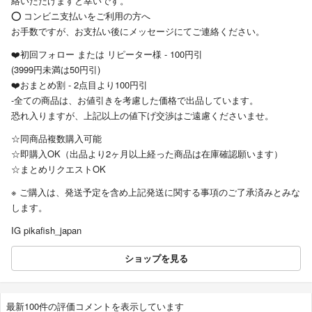
絡いただけますと幸いです。
⭕️ コンビニ支払いをご利用の方へ
お手数ですが、お支払い後にメッセージにてご連絡ください。
❤️初回フォロー または リピーター様 - 100円引
(3999円未満は50円引)
❤️おまとめ割 - 2点目より100円引
-全ての商品は、お値引きを考慮した価格で出品しています。
恐れ入りますが、上記以上の値下げ交渉はご遠慮くださいませ。
☆同商品複数購入可能
☆即購入OK（出品より2ヶ月以上経った商品は在庫確認願います）
☆まとめリクエストOK
※ ご購入は、発送予定を含め上記発送に関する事項のご了承済みとみな
します。
IG pikafish_japan
ショップを見る
最新100件の評価コメントを表示しています