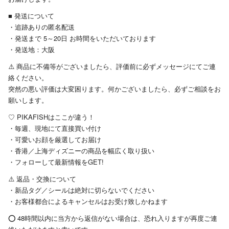
■ 発送について
・追跡ありの匿名配送
・発送まで 5～20日 お時間をいただいております
・発送地：大阪
⚠️ 商品に不備等がございましたら、評価前に必ずメッセージにてご連
絡ください。
突然の悪い評価は大変困ります。何かございましたら、必ずご相談をお
願いします。
♡ PIKAFISHはここが違う！
・毎週、現地にて直接買い付け
・可愛いお顔を厳選してお届け
・香港／上海ディズニーの商品を幅広く取り扱い
・フォローして最新情報をGET!
⚠️ 返品・交換について
・新品タグ／シールは絶対に切らないでください
・お客様都合によるキャンセルはお受け致しかねます
⭕️ 48時間以内に当方から返信がない場合は、恐れ入りますが再度ご連