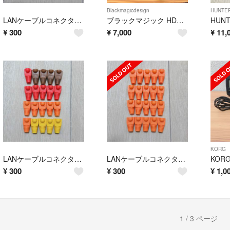
Blackmagicdesign
HUNTE
LANケーブルコネクタカバー RJ45 8極8芯 20個 イエロー①
ブラックマジック HDMI to SDI コンバーター
¥
300
¥
7,000
¥
11,
KORG
LANケーブルコネクタカバー RJ45 8極8芯 20個 アソート【新品未使用】
LANケーブルコネクタカバー RJ45 8極8芯 20個 オレンジ
¥
300
¥
300
¥
1,0
1 / 3 ページ