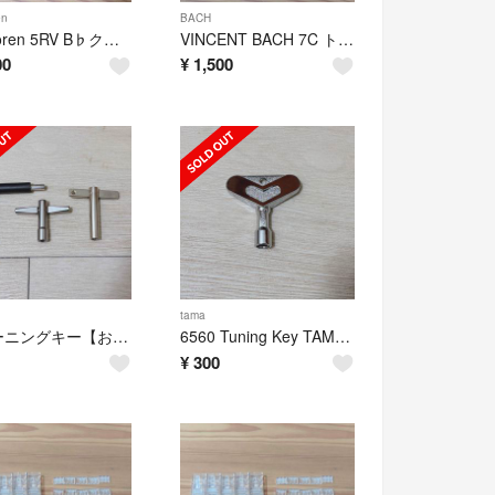
en
BACH
Vandoren 5RV B♭クラリネット マウスピース
VINCENT BACH 7C トランペット マウスピース
00
¥
1,500
tama
チューニングキー【おまとめ】
6560 Tuning Key TAMA②
¥
300