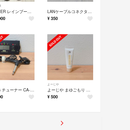
R
HUNTER レインブーツ チェルシー トリコロール
LANケーブルコネクタカバー RJ45 8極8芯 25個 アソート【新品未使用】
000
¥
350
よーじや
KORG チューナー CA-30【マイク付き】
よーじや まゆごもり はんどくりーむ 30ml
00
¥
500