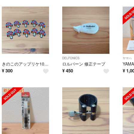
DELFONICS
ヤマハ
きのこのアップリケ10個【新品未使用】
ロルバーン 修正テープ
¥
300
¥
450
¥
1,0