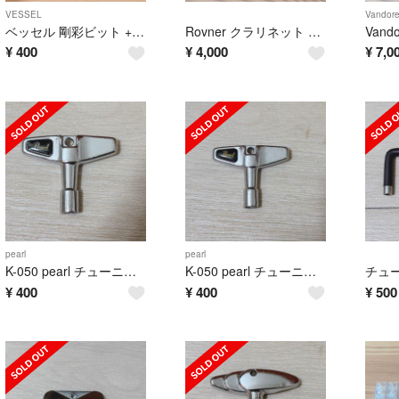
VESSEL
Vandor
ベッセル 剛彩ビット +0【新品未開封】
Rovner クラリネット リガチャー MKⅢ C-1R 革製
¥
400
¥
4,000
¥
7,0
pearl
pearl
K-050 pearl チューニングキー②
K-050 pearl チューニングキー①
¥
400
¥
400
¥
500