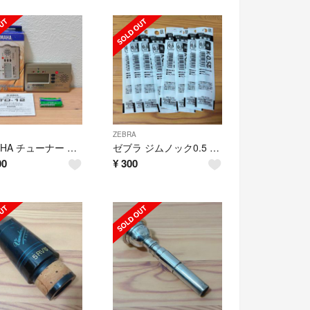
ZEBRA
YAMAHA チューナー TD-12【新品未使用】
ゼブラ ジムノック0.5 BP替芯 BRS-6A-K-BK 8本【新品未開封】
00
¥
300