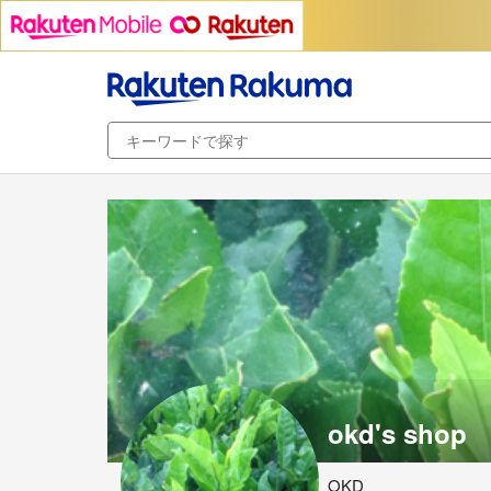
okd's shop
OKD