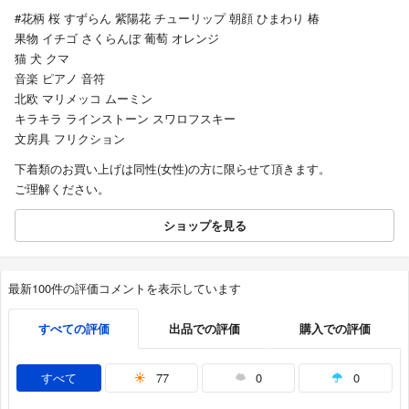
#花柄 桜 すずらん 紫陽花 チューリップ 朝顔 ひまわり 椿
果物 イチゴ さくらんぼ 葡萄 オレンジ
猫 犬 クマ
音楽 ピアノ 音符
北欧 マリメッコ ムーミン
キラキラ ラインストーン スワロフスキー
文房具 フリクション
下着類のお買い上げは同性(女性)の方に限らせて頂きます。
ご理解ください。
ショップを見る
最新100件の評価コメントを表示しています
すべての評価
出品での評価
購入での評価
すべて
77
0
0