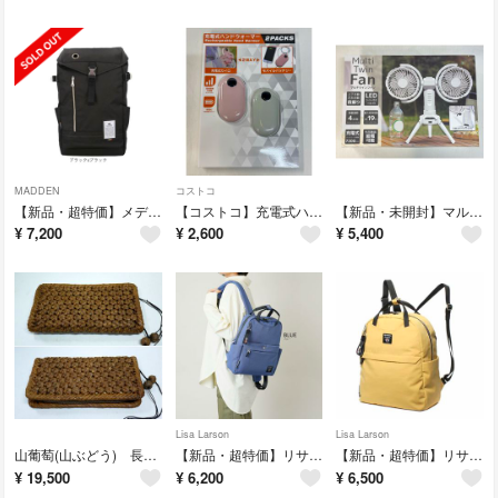
MADDEN
コストコ
【新品・超特価】メデン 大容量 バックパック リュック NMTC-04 ビアンキ
【コストコ】充電式ハンドウォーマー 充電式カイロ モバイルバッテリー 2個セット
【新品・未開封】マルチツインファン コンパクト扇風機 コードレス STF-73G
¥
7,200
¥
2,600
¥
5,400
Lisa Larson
Lisa Larson
山葡萄(山ぶどう) 長財布 六角花編み 最高級天然素材 バッグ 3年保証 半額
【新品・超特価】リサラーソン リュック／バックパック LTPK-12 BL
【新品・超特価】リサラーソン ラウンド型リュック LTPK-04 BG
¥
19,500
¥
6,200
¥
6,500