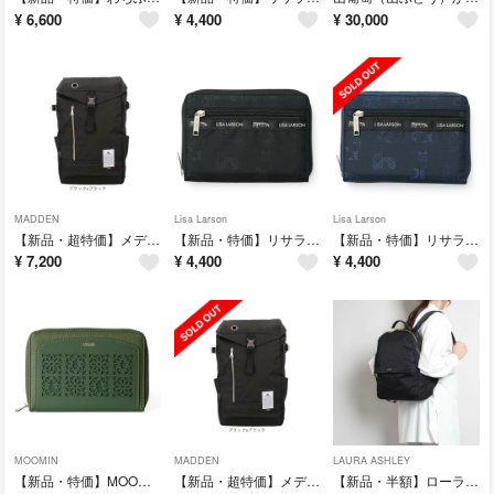
¥
6,600
¥
4,400
¥
30,000
MADDEN
Lisa Larson
Lisa Larson
【新品・超特価】メデン 大容量 バックパック リュック NMTC-04 ビアンキ
【新品・特価】リサラーソン マルチケース LTNA-06 ブラック
【新品・特価】リサラーソン マルチケース LTNA-06 ネイビー
¥
7,200
¥
4,400
¥
4,400
MOOMIN
MADDEN
LAURA ASHLEY
【新品・特価】MOOMIN ムーミン マルチケース ポーチ RMPS-04 GR
【新品・超特価】メデン 大容量 バックパック リュック NMTC-04 ビアンキ
【新品・半額】ローラアシュレイ リュック バッグ ILNL-02