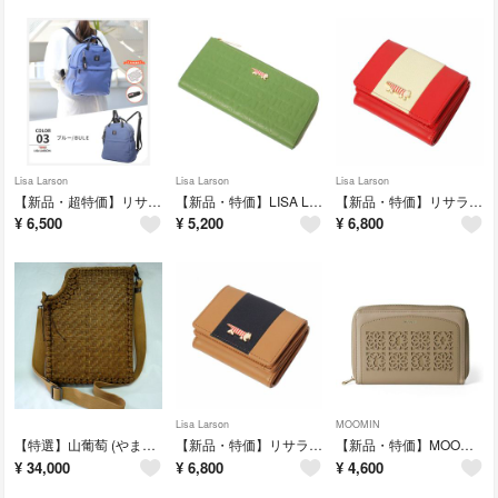
Lisa Larson
Lisa Larson
Lisa Larson
【新品・超特価】リサラーソン ラウンド型リュック LTPK-04 BL
【新品・特価】LISA LARSON L字ファスナー 長財布 LTLM-06 G
【新品・特価】リサラーソン 三つ折り財布 LTLY-04 R
¥
6,500
¥
5,200
¥
6,800
Lisa Larson
MOOMIN
【特選】山葡萄 (やまぶどう) ショルダーバッグ 最高級天然素材 網代編み
【新品・特価】リサラーソン 三つ折り財布 LTLY-04 B
【新品・特価】MOOMIN ムーミン マルチケース ポーチ RMPS-04 BG
¥
34,000
¥
6,800
¥
4,600