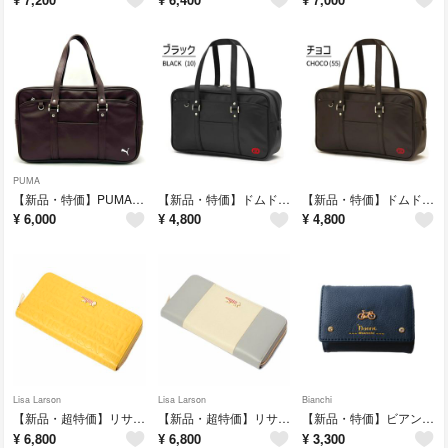
PUMA
【新品・特価】PUMA プーマ スクールバッグ スクバ J20284 PUレザー
【新品・特価】ドムドム スクールバッグ スクバ 8520703 学生かばん BK
【新品・特価】ドムドム スクールバッグ スクバ 8520703 学生かばん CH
¥
6,000
¥
4,800
¥
4,800
Lisa Larson
Lisa Larson
Bianchi
【新品・超特価】リサラーソン ラウンドファスナー長財布 LTLM-02
【新品・超特価】リサラーソン ラウンドファスナー長財布 LTLY-02
【新品・特価】ビアンキ ドンナ Donna 三つ折り財布 BDKA-01 N
¥
6,800
¥
6,800
¥
3,300