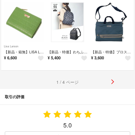
Lisa Larson
【新品・箱無】LISA LARSON L字ファスナー二つ折り財布 LTLM-01
【新品・特価】わちふぃーるど ラウンド型リュック WTSK-05 BK
【新品・特価】プロスペリティ 7way バッグ PSPK-03 ネイビー
¥
6,600
¥
5,400
¥
3,600
1 / 4 ページ
取引の評価
5.0