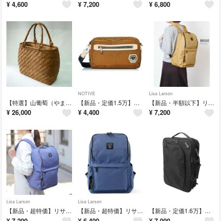
¥
4,600
¥
7,200
¥
6,800
NOTIVE
Lisa Larson
【特選】山葡萄（やまぶどう）かごバッグ 最高級天然素材 4mm 斜網代編 B7
【新品・定価1.5万】Notive ショルダーバッグ NTBA-16 マスタード
【新品・半額以下】リサラーソン 大容量リュック LTPK-05 BG
¥
26,000
¥
4,400
¥
7,200
Lisa Larson
Lisa Larson
【新品・超特価】リサラーソン 大容量リュック LTPK-05 BL
【新品・超特価】リサラーソン リュック／バックパック LTPK-08 BL
【新品・定価1.6万】RGB 3way リュック/ショルダー ビジネスバッグ
¥
7,200
¥
6,400
¥
7,000