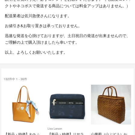
クトやネコポスで発送する商品については料金アップはありません。）
配送業者は佐川急便さんになります。
お値引き&お取り置きは承っておりません。
迅速な発送を心掛けておりますが、土日祝日の発送が出来ませんので、
ご理解の上で購入頂けましたら幸いです。
以上、よろしくお願いいたします。
132件中 1 - 36件
Lisa Larson
【新品・特価】わちふぃーるど トートバッグ WTGC-03 キャメル
【新品・特価】リサラーソン マルチケース LTNA-06 ネイビー
山葡萄（山ぶどう）かごバッグ 最高級 天然素材 網代編 特大 T10