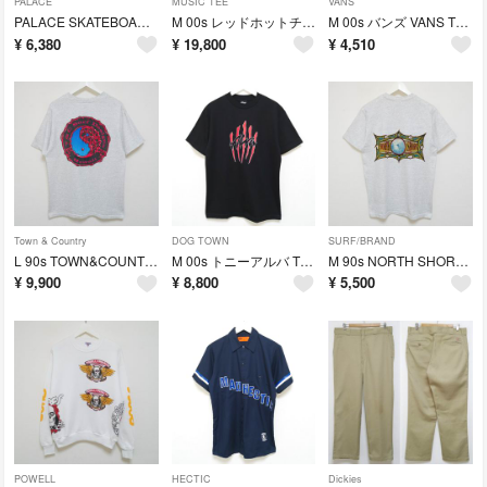
PALACE
MUSIC TEE
VANS
PALACE SKATEBOARDS CAP キャップ SUPREME USA
M 00s レッドホットチリペッパーズ Tシャツ レッチリ anvil USA
M 00s バンズ VANS Tシャツ オールドスケート BMX 白 USA
¥
6,380
¥
19,800
¥
4,510
Town & Country
DOG TOWN
SURF/BRAND
L 90s TOWN&COUNTRY タウンアンドカントリー Tシャツ USA製
M 00s トニーアルバ TONY ALVA Tシャツ DOGTOWN USA製
M 90s NORTH SHORE SURF Tシャツ HANES USA製
¥
9,900
¥
8,800
¥
5,500
POWELL
HECTIC
Dickies