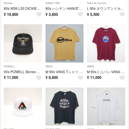
Dickies
HANG TEN
Town & Country
80s W36 L30 DICKIES ワークパンツ 874 NAVY USA製
80s ハンテン HANGTEN SURF Tシャツ オールドサーフ USA製
L 90s タウンアンドカントリー Tシャツ タウカン SURF 赤 USA製
¥
19,800
¥
3,850
¥
5,500
POWELL
VANS
VANS
00s POWELL Bones Brigade メッシュキャップ 黒 USA
M 90s VANS Tシャツ オールド バンズ マスタード USA製
M 90sミニバン VANS Tシャツ オールド バンズ バーガンディ USA製
¥
11,000
¥
8,800
¥
11,000