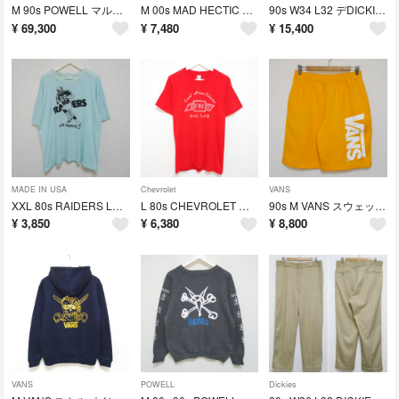
M 90s POWELL マルチ スウェット BONES トレーナー USA製
M 00s MAD HECTIC DICKIES 半袖 ワークシャツ ヘクティク
90s W34 L32 デDICKIES ワークパンツ 874 カーキ USA製
¥
69,300
¥
7,480
¥
15,400
MADE IN USA
Chevrolet
VANS
XXL 80s RAIDERS LA レイダース Tシャツ NFL USA製
L 80s CHEVROLET カレッジ Tシャツ HANCO 赤 USA製
90s M VANS スウェット ショーツ ショートパンツ マスタード USA
¥
3,850
¥
6,380
¥
8,800
VANS
POWELL
Dickies