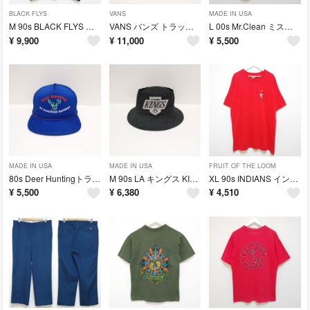
BLACK FLYS
VANS
MADE IN USA
M 90s BLACK FLYS ブラックフライ Tシャツ ハエ 黒 USA製
VANS バンズ トラッカー CAP メッシュキャップ ネイビー USA
L 00s Mr.Clean ミスタークリーン Tシャツ Stedman USA
¥
9,900
¥
11,000
¥
5,500
MADE IN USA
MADE IN USA
FRUIT OF THE LOOM
80s Deer Huntingトラッカー CAP メッシュキャップ 青 USA
M 90s LA キングス KINGS バケット ハット HAT NHL USA
XL 90s INDIANS インディアンス Tシャツ フルーツ 赤 USA製
¥
5,500
¥
6,380
¥
4,510