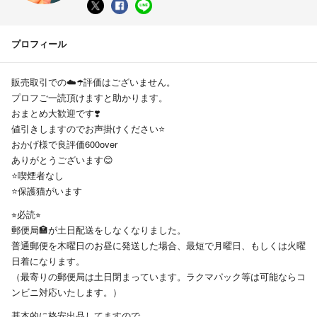
プロフィール
販売取引での☁️☂️評価はございません。
プロフご一読頂けますと助かります。
おまとめ大歓迎です❣️
値引きしますのでお声掛けください⭐️
おかげ様で良評価600over
ありがとうございます😊
⭐️喫煙者なし
⭐️保護猫がいます
⭐︎必読⭐︎
郵便局🏣が土日配送をしなくなりました。
普通郵便を木曜日のお昼に発送した場合、最短で月曜日、もしくは火曜
日着になります。
（最寄りの郵便局は土日閉まっています。ラクマパック等は可能ならコ
ンビニ対応いたします。）
基本的に格安出品してますので、