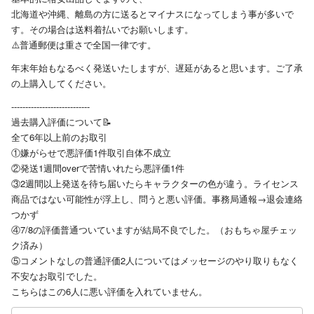
北海道や沖縄、離島の方に送るとマイナスになってしまう事が多いで
す。その場合は送料着払いでお願いします。
⚠️普通郵便は重さで全国一律です。
年末年始もなるべく発送いたしますが、遅延があると思います。ご了承
の上購入してください。
----------------------------
過去購入評価について📝
全て6年以上前のお取引
①嫌がらせで悪評価1件取引自体不成立
②発送1週間overで苦情いれたら悪評価1件
③2週間以上発送を待ち届いたらキャラクターの色が違う。ライセンス
商品ではない可能性が浮上し、問うと悪い評価。事務局通報→退会連絡
つかず
④7/8の評価普通ついていますが結局不良でした。（おもちゃ屋チェッ
ク済み）
⑤コメントなしの普通評価2人についてはメッセージのやり取りもなく
不安なお取引でした。
こちらはこの6人に悪い評価を入れていません。