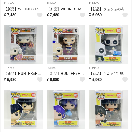
FUNKO
FUNKO
FUNKO
【新品】WEDNESDAY ウェンズデー・アダムス フェンシング #1820
【新品】WEDNESDAY ウェンズデー・アダムス 制服 #1309
【新品】ジョジョの奇妙な冒険 ジョセフ・ジョースターwithイギー #2146
¥
7,480
¥
7,480
¥
6,980
FUNKO
FUNKO
FUNKO
【新品】HUNTER×HUNTER シルバ=ゾルディック #1727
【新品】HUNTER×HUNTER ネテロ会長 #1132
【新品】らんま1/2 早乙女玄馬 パンダ #2031
¥
5,980
¥
6,980
¥
5,980