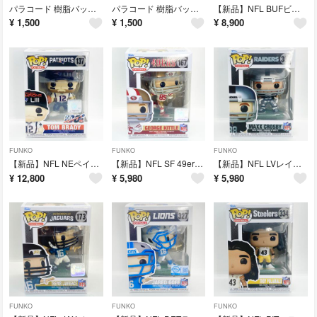
パラコード 樹脂バックル式ペットボトルホルダー カラビナ【ハンドメイド品】#2
パラコード 樹脂バックル式ペットボトルホルダー カラビナ【ハンドメイド品】#1
【新品】NFL BUFビルズ WR #14 ステフォン・ディグス #160
¥
1,500
¥
1,500
¥
8,900
FUNKO
FUNKO
FUNKO
【新品】NFL NEペイトリオッツ QB #12 トム・ブレイディ #137
【新品】NFL SF 49ers TE #85 ジョージ・キトル #167
【新品】NFL LVレイダース DE #98 マックス・クロスビー #308
¥
12,800
¥
5,980
¥
5,980
FUNKO
FUNKO
FUNKO