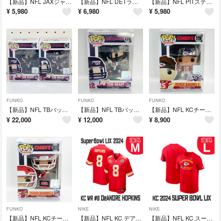
【新品】NFL JAXジャガーズ QB #16 トレバー・ローレンス #173
【新品】NFL DETライオンズ QB #16 ジャレッド・ゴフ #327
【新品】NFL PITスティーラーズ SS #43 トロイ・ポラマル #334
¥
5,980
¥
6,980
¥
5,980
FUNKO
FUNKO
FUNKO
【新品】NFL TBバッカニアーズ QB トム・ブレイディ #157＋#170
【新品】NFL TBバッカニアーズ QB #12 トム・ブレイディ #170
【新品】NFL KCチーフス QB #15 パトリック・マホームズ #119
¥
22,000
¥
12,000
¥
8,900
FUNKO
NIKE
NIKE
【新品】NFL KCチーフス QB #15 パトリック・マホームズ #303
【新品】NFL KC デアンドレ・ホプキンス ゲームジャージ 海外Mサイズ
【新品】NFL KC スーパーボウルLIX 記念Tシャツ 海外Lサイズ