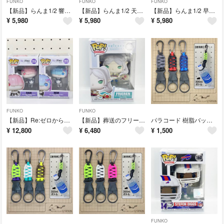
FUNKO
FUNKO
FUNKO
【新品】らんま1/2 響良牙 #2029
【新品】らんま1/2 天道あかね #2027
【新品】らんま1/2 早乙女乱馬 らんま #2026
¥
5,980
¥
5,980
¥
5,980
FUNKO
FUNKO
【新品】Re:ゼロから始める異世界生活 レム ラム 2体セット
【新品】葬送のフリーレン フリーレン #1986
パラコード 樹脂バックル式ペットボトルホルダー カラビナ【ハンドメイド品】#3
¥
12,800
¥
6,480
¥
1,500
FUNKO