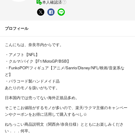
本人確認済
プロフィール
こんにちは、奈良市内からです。
・アメフト【NFL】
・クルマ/バイク【F1/MotoGP/BSB】
・FunkoPOP!フィギュア【アニメ/Sanrio/Disney/NFL/映画/音楽系な
ど】
・パラコード製ハンドメイド品
あたりのモノを扱いがちです。
日本国内では売ってない海外正規品多め。
そこそこお値段がするモノが多いので、楽天/ラクマ主催のキャンペー
ンやクーポンをお得に活用して購入するべし☆
ねちっこい商品説明文（関西弁/奈良仕様）とともにお楽しみくださ
い．．．何卒。