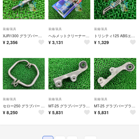
装備/装具
装備/装具
装備/装具
XJR1300 グラブバーボルト ヤマハ 純正 新品 バイク 部品 YAMAHA 車検 Genuine wC
ヘルメットクリーナーワックス ヤマハ 純正 新品 ヤマルーブ 100ML 在庫有り 即納可 El
トリシティ125 ABSエンブレム 在庫有 即納 ヤマハ 純正 新品 バイク 部品 トリシティ155 在庫有り 即納可 車検 Genuine qI
¥
2,356
¥
3,131
¥
1,329
装備/装具
装備/装具
装備/装具
セロー250 グラブバー 左右 銀 ヤマハ 純正 中古 DG11J DG17J SEROW250 タンデムグリップ アシストグリップ 曲がり無し Ct
MT-25 グラブバーブラケット 右 B04BG2 ヤマハ 純正 中古 RG10J RG43J MT25 グラブバーマウント コンディション良好 dX
MT-25 グラブバーブラケット 左 B04BG1 ヤマハ 純正 中古 RG10J RG43J MT25 グラブバーマウント コンディション良好 Pz
¥
8,250
¥
5,831
¥
5,831