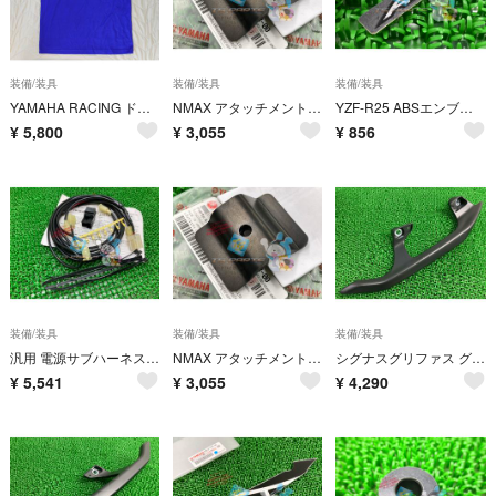
装備/装具
装備/装具
装備/装具
YAMAHA RACING ドライメッシュTシャツ
NMAX アタッチメントキット ヤマハ 純正 新品 バイク 部品 廃盤 在庫有り 即納可 Ve
YZF-R25 ABSエンブレム ヤマハ 純正 新品 バイク 部品 YZF-R3 在庫有り 即納可 Nv
¥
5,800
¥
3,055
¥
856
装備/装具
装備/装具
装備/装具
汎用 電源サブハーネスキット ヤマハ 純正 新品 バイク 部品 YAMAHA 車検 Genuine yU
NMAX アタッチメントキット ヤマハ 純正 新品 バイク 部品 廃盤 在庫有り 即納可 Qu
シグナスグリファス グラブバー 右 黒 B8R ヤマハ 純正 中古 SEJ4J 割れ欠け無し vM
¥
5,541
¥
3,055
¥
4,290