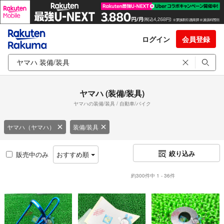
ログイン
会員登録
ヤマハ (装備/装具)
ヤマハの装備/装具 / 自動車/バイク
ヤマハ（ヤマハ）
装備/装具
絞り込み
販売中のみ
おすすめ順
約300件中 1 - 36件