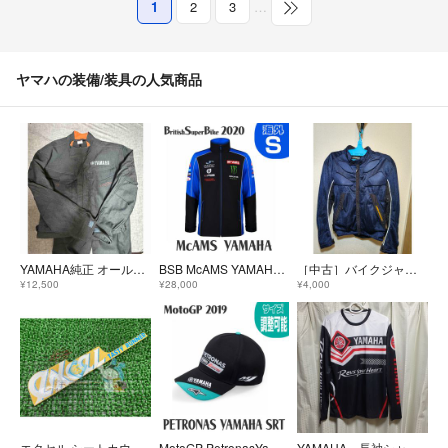
1
2
3
…
ヤマハの装備/装具の人気商品
YAMAHA純正 オールインワン防寒 ツナギ LLサイズ
BSB McAMS YAMAHA ソフトシェルジャケット 海外S 2020
［中古］バイクジャケット メッシュ ヤマハ サイズ LL
¥12,500
¥28,000
¥4,000
エクセル シートカウルデカール 在庫有 即納 ヤマハ 純正 新品 バイク 部品 廃盤 在庫有り 即納可 車検 Genuine hF
MotoGP PetronasYamahaSRT ラウンドピークキャップ
YAMAHA 長袖シャツ L