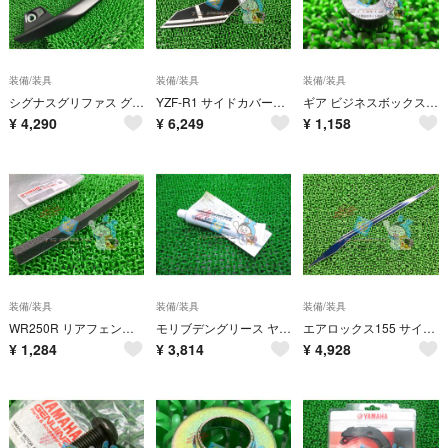
装備/装具
装備/装具
装備/装具
シグナスグリファス グラブバー 左 黒 B8R ヤマハ 純正 中古 SEJ4J 割れ欠け無し jX
YZF-R1 サイドカバーデカール 左 ヤマハ 純正 新品 廃盤 在庫有り 即納可 iT
ギア ビジネスボックスカラー ヤマハ 純正 新品 バイク 部品 YAMAHA GEAR bR
¥
4,290
¥
6,249
¥
1,158
装備/装具
装備/装具
装備/装具
WR250R リアフェンダーダンパー ヤマハ 純正 新品 WR250X 在庫有り 即納可 nT
モリブデングリース ヤマハ 純正 新品 バイク 部品 在庫有り 即納可 車検 Genuine lT
エアロックス155 サイドカウルデカール ヤマハ 純正 新品 廃盤 在庫有り 即納可 Si
¥
1,284
¥
3,814
¥
4,928