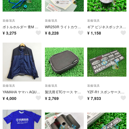
装備/装具
装備/装具
装備/装具
ボトルホルダー 青M ヤマハ 純正 新品 廃盤 在庫有り 即納可 カップホルダー El
WR250R ライトカウルデカール ヤマハ 純正 新品 バイク 部品 在庫有り 即納可 qQ
ギア ビジネスボックスカラー ヤマハ 純正 新品 バイク 部品 YAMAHA GEAR hM
¥
3,275
¥
8,228
¥
1,158
装備/装具
装備/装具
装備/装具
YAMAHA ヤマハ AQUA CRUISE ジャケット レインウエア 裏地 メッシュ バイク ツーリング ライディング 胸 ロゴ ネイビー ブラック BL G426
製汎用 ETCケース ヤマハ 純正 中古 破れ無し ファスナー良好 そのまま使える kD
YZF-R1 スポンサーステッカーセット ヤマハ 純正 新品 在庫有り 即納可 YZF-R6 FZ8 Jc
¥
4,000
¥
2,769
¥
7,933