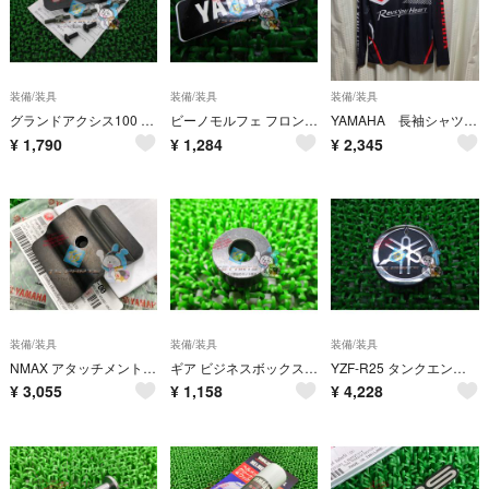
装備/装具
装備/装具
装備/装具
グランドアクシス100 フロントバスケットステー ヤマハ 純正 新品 YAMAHA 廃盤 My
ビーノモルフェ フロントバスケットデカール ヤマハ 純正 新品 在庫有り 即納可 vK
YAMAHA 長袖シャツ L
¥
1,790
¥
1,284
¥
2,345
装備/装具
装備/装具
装備/装具
NMAX アタッチメントキット ヤマハ 純正 新品 バイク 部品 廃盤 在庫有り 即納可 Eu
ギア ビジネスボックスカラー ヤマハ 純正 新品 バイク 部品 YAMAHA GEAR pU
YZF-R25 タンクエンブレム ヤマハ 純正 新品 バイク 部品 在庫有り 即納可 MT-25 pS
¥
3,055
¥
1,158
¥
4,228