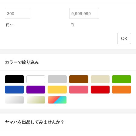
円〜
円
カラーで絞り込み
ブラック/黒色系
ホワイト/白色系
グレー/灰色系
ブラウン/茶色系
ベージュ系
グ
ブルー・ネイビー/青色系
パープル/紫色系
イエロー/黄色系
ピンク/桃色系
レッド/赤色系
オ
シルバー/銀色系
ゴールド/金色系
マルチカラー
ヤマハを出品してみませんか？