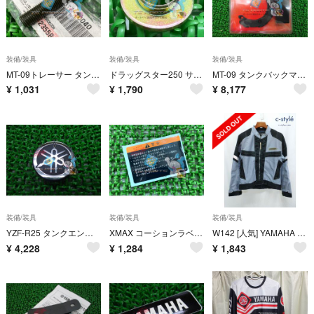
装備/装具
装備/装具
装備/装具
MT-09トレーサー タンデムグリップスクリュー ヤマハ 純正 新品 在庫有り 即納可 iH
ドラッグスター250 サイドボックス用ステーカラー ヤマハ 純正 新品 在庫有り cN
MT-09 タンクバックマウントリング ヤマハ 純正 新品 バイク 部品 ワイズギア tW
¥
1,031
¥
1,790
¥
8,177
装備/装具
装備/装具
装備/装具
YZF-R25 タンクエンブレム ヤマハ 純正 新品 バイク 部品 在庫有り 即納可 MT-25 wR
XMAX コーションラベル ヤマハ 純正 新品 バイク 部品 在庫有り 即納可 Cv
W142 [人気] YAMAHA ヤマハ メッシュライディングジャケット M グレー×ブラック RY-1029 | ★
¥
4,228
¥
1,284
¥
1,843