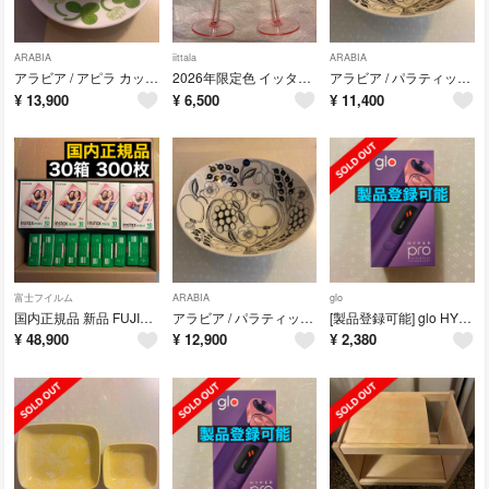
ARABIA
iittala
ARABIA
アラビア / アピラ カップ＆ソーサー ティーカップ マグカップ プレート
2026年限定色 イッタラ / エッセンス ホワイトワイン ローズ 2個セット ペア ワイングラス シャンパングラス
アラビア / パラティッシ オーバルボウル 23cm ブラック scope スコープ
¥
13,900
¥
6,500
¥
11,400
富士フイルム
ARABIA
glo
国内正規品 新品 FUJIFILM 富士フィルム チェキ フイルム instax mini JP1(10枚入) 30箱 300枚
アラビア / パラティッシ オーバルボウル 23cm ブラック
[製品登録可能] glo HYPER pro パープル・サファイア
¥
48,900
¥
12,900
¥
2,380