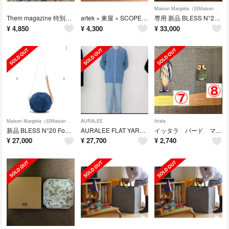
Maison Margiela（旧Maison Martin Margiela）
Them magazine 特別号 EURO VINTAGE BOOK
artek × 東屋 × SCOPE / 三寸皿 印判 Lehti
専用 新品 BLESS N°20 Football bag Denim
¥
4,850
¥
4,300
¥
33,000
Maison Margiela（旧Maison Martin Margiela）
AURALEE
iittala
新品 BLESS N°20 Football bag Denim
AURALEE FLAT YARN RIB KNIT CARDIGAN
イッタラ バード マグネット
¥
27,000
¥
27,700
¥
2,740