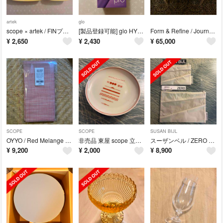
artek
glo
scope × artek / FINプレート lehti イエロー
[製品登録可能] glo HYPER pro グローハイパープロ パープル
Form & Refine / Journal Side Table
¥
2,650
¥
2,430
¥
65,000
SCOPE
SCOPE
SUSAN BIJL
OYYO / Red Melange 90cm scope 風呂敷
非売品 東屋 scope 立花文穂 印判小皿 罫景 赤絵 スコープ
スーザンベル / ZERO ポーチ サイズS・Mセット
¥
9,200
¥
2,000
¥
8,900