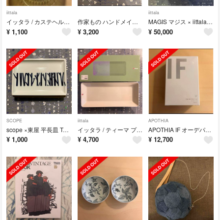
iittala
iittala
イッタラ / カステヘルミ ボウル 230ml モスグリーン
作家もの ハンドメイド 鳥のオーナメント
MAGIS マジス × iittala イッタラ / Linnut Siiri
¥
1,100
¥
3,200
¥
50,000
SCOPE
iittala
APOTHIA
scope ×東屋 平長皿 Twiggy
イッタラ / ティーマ プラターロング 16×37cm ホワイト
APOTHIA IF オーデパフューム 50ml
¥
1,000
¥
4,700
¥
12,700