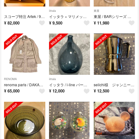
iittala
東屋
スコープ特注 Artek / 90D テーブル リノリウム アッシュ
イッタラ × マリメッコ / マリボウル ラージ
東屋 / BARシリーズ カルバドス
¥
82,000
¥
9,500
¥
11,980
RENOMA
iittala
renoma paris / DAKAR マルチポケットコート
イッタラ / i-line バードボトル
seiichi様 ジャンニーニ / ジャンニーナ エスプレッソメーカ
¥
65,000
¥
12,000
¥
12,500