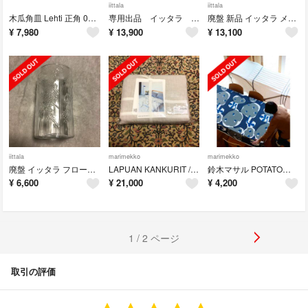
iittala
iittala
木瓜角皿 Lehti 正角 01 白岳釜 東屋
専用出品 イッタラ メノ Lサイズ②
廃盤 新品 イッタラ メノ Lサイズ①
¥
7,980
¥
13,900
¥
13,100
iittala
marimekko
marimekko
廃盤 イッタラ フローラ タンブラー 36cl 360ml
LAPUAN KANKURIT / USVA リネン サマーブランケット
鈴木マサル POTATO布 2M scope
¥
6,600
¥
21,000
¥
4,200
1 / 2 ページ
取引の評価