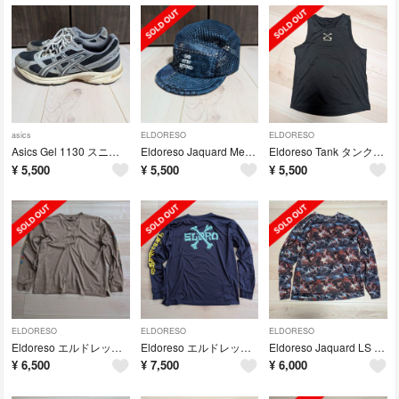
asics
ELDORESO
ELDORESO
Asics Gel 1130 スニーカー Sneaker アシックス
Eldoreso Jaquard Mesh Cap エルドレッソ キャップ 帽子
Eldoreso Tank タンクトップ ランニング トレーニング ノースリーブ
¥
5,500
¥
5,500
¥
5,500
ELDORESO
ELDORESO
ELDORESO
Eldoreso エルドレッソ LS T ランニング Running
Eldoreso エルドレッソ LS T ランニング Running
Eldoreso Jaquard LS T エルドレッソ ランニング
¥
6,500
¥
7,500
¥
6,000