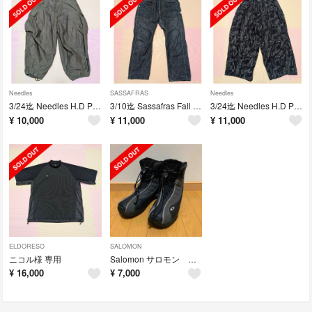
Needles
SASSAFRAS
Needles
3/24迄 Needles H.D Pant BDU ミリタリー
3/10迄 Sassafras Fall Leaf デニム ササフラス
3/24迄 Needles H.D Pant ペインター デニム 柄 JQ
¥
10,000
¥
11,000
¥
11,000
ELDORESO
SALOMON
ニコル様 専用
Salomon サロモン スノーボード ブーツ スノボ GTX ゴアテックス
¥
16,000
¥
7,000