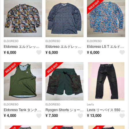
ELDORESO
ELDORESO
ELDORESO
Eldoreso エルドレッソMock T トレーニング ランニング
Eldoreso エルドレッソ T Shirt ランニング トレーニング
Eldoreso LS T エルドレッソ ランニング トレーニング
¥
6,000
¥
6,000
¥
6,000
ELDORESO
ELDORESO
Levi's
Eldoreso Tank タンクトップ ランニング トレーニング ノースリーブ
Ryogen Shorts ショーツ リョーゲン ランニング トレーニング
Levis リーバイス 550 90s Denim デニム
¥
4,000
¥
7,500
¥
13,000