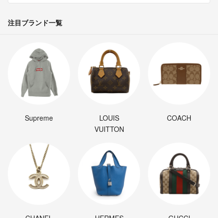
注目ブランド一覧
Supreme
LOUIS
COACH
VUITTON
CHANEL
HERMES
GUCCI