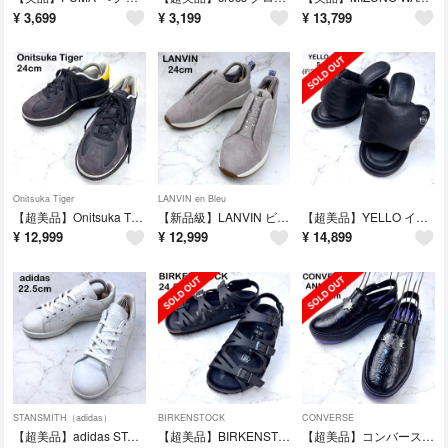
¥
3,699
¥
3,199
¥
13,799
Onitsuka Tiger
LANVIN en Bleu
【超美品】Onitsuka Tiger デレシティー スニーカー 24 黒
【新品級】LANVIN ビジュー スエード 厚底 スリッポン グレー 24
【超美品】YELLO イエロー サンダル 黒 S 22.5 ボールヒール
¥
12,999
¥
12,999
¥
14,899
STANSMITH（adidas）
BIRKENSTOCK
CONVERSE
【超美品】adidas STAN SMITH 22.5 白 天然皮革 廃盤
【超美品】BIRKENSTOCK モントリオール サンダル ブラック 24.5
【超美品】コンバース アナスイ WEAPON PLTS CLG OX 23.5