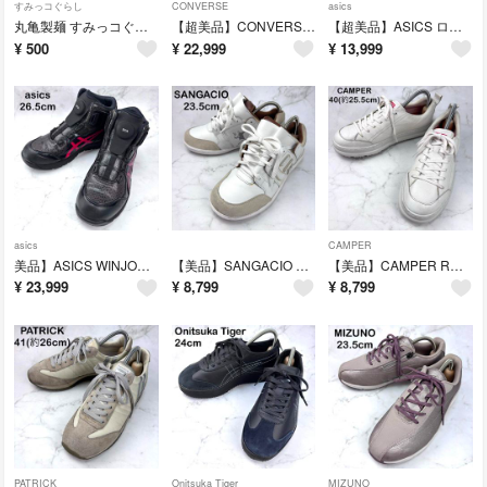
すみっコぐらし
CONVERSE
asics
丸亀製麺 すみっコぐらし オリジナルコースター 3枚セット ノベルティ
【超美品】CONVERSE ONE STAR J ブラック レザー 23.5
【超美品】ASICS ローカットスニーカー 27 水色 ソニックブラスト
¥
500
¥
22,999
¥
13,999
asics
CAMPER
美品】ASICS WINJOB CP304 BOA ハイカット 安全靴 26.5
【美品】SANGACIO バンクシー スニーカー 23.5 ホワイト レザー
【美品】CAMPER RUNNER スニーカー 白 40 25.5 シボ加工
¥
23,999
¥
8,799
¥
8,799
PATRICK
Onitsuka Tiger
MIZUNO