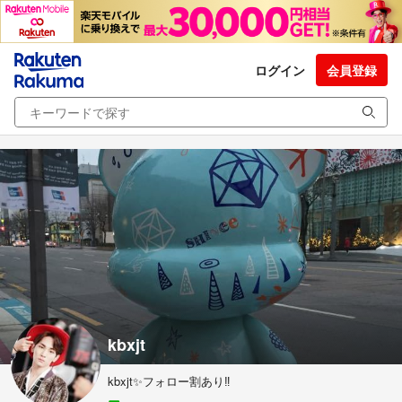
ログイン
会員登録
kbxjt
kbxjt✨フォロー割あり‼️