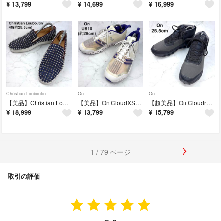
¥
13,799
¥
14,699
¥
16,999
Christian Louboutin
On
On
【美品】Christian Louboutin ローラーボート スタッズ デニム
【美品】On CloudXShift ローカットスニーカー 28 メッシュ 厚底
【超美品】On Cloudroam Waterproofスニーカー 25.5 黒
¥
18,999
¥
13,799
¥
15,799
1 / 79 ページ
取引の評価