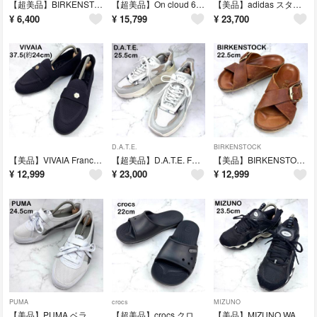
【超美品】BIRKENSTOCK ミラノ サンダル 22.5 黒 レザー
【超美品】On cloud 6 ローカット スニーカー 25.5 ブラック
【美品】adidas スタンスミス LUX GTX 26 黒 ゴアテックス
¥
6,400
¥
15,799
¥
23,700
D.A.T.E.
BIRKENSTOCK
【美品】VIVAIA Francesca コインローファー 黒 24 ニット
【超美品】D.A.T.E. FUGA ローカットスニーカー 25.5 厚底
【美品】BIRKENSTOCK シエナ ビッグバックル サンダル 茶 22.5
¥
12,999
¥
23,000
¥
12,999
PUMA
crocs
MIZUNO
【美品】PUMA ベラ V RAW メタリック スニーカー ホワイト 24.5
【超美品】crocs クロックバンド 2.0 スライド サンダル 黒 22
【美品】MIZUNO WAVE PROPHECY β2 スニーカー 黒23.5