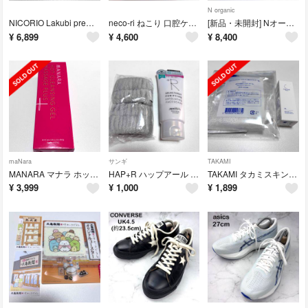
N organic
NICORIO Lakubi premium ラクビプレミアム 3袋 機能性表示
neco-ri ねこり 口腔ケア＋ 猫用栄養補助食品 2箱セット
[新品・未開封] Nオーガニック N organic Basic 4点セット
¥
6,899
¥
4,600
¥
8,400
maNara
サンギ
TAKAMI
MANARA マナラ ホットクレンジングゲルマッサージプラス200g
HAP+R ハップアール フェイススクラブ 100g ＋ 洗顔用リストバンド
TAKAMI タカミスキンピール 10ml 角質美容液 泡立てネット セット
¥
3,999
¥
1,000
¥
1,899