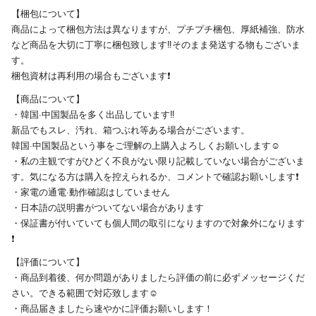
【梱包について】
商品によって梱包方法は異なりますが、プチプチ梱包、厚紙補強、防水
など商品を大切に丁寧に梱包致します‼️そのまま発送する物もございま
す。
梱包資材は再利用の場合もございます❗️
【商品について】
・韓国·中国製品を多く出品しています‼️
新品でもスレ、汚れ、箱つぶれ等ある場合がございます。
韓国·中国製品という事をご理解の上購入よろしくお願いします☺️
・私の主観ですがひどく不良がない限り記載していない場合がございま
す。気になる方は購入を控えられるか、コメントで確認お願いします❗️
・家電の通電·動作確認はしていません
・日本語の説明書がついてない場合があります
・保証書が付いていても個人間の取引になりますので対象外になります
❗️
【評価について】
・商品到着後、何か問題がありましたら評価の前に必ずメッセージくだ
さい。できる範囲で対応致します☺️
・商品届きましたら速やかに評価お願いします！