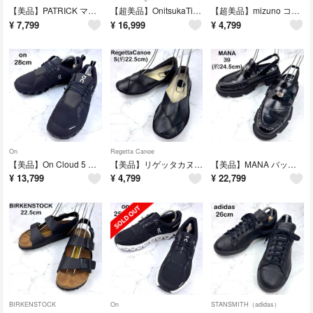
【美品】PATRICK マラソン スニーカー 41 26マッシュルーム
【超美品】OnitsukaTiger MEXICO66 CHUNK厚底 24 黒
【超美品】mizuno コンフォート スニーカー ピンク 23 サイドジップ
¥
7,799
¥
16,999
¥
4,799
On
Regetta Canoe
【美品】On Cloud 5 Waterproof スニーカー 黒 28 防水
【美品】リゲッタカヌー 黒 バブーシュ フラットシューズ S 22.5 レザー
【美品】MANA バックベルトローファー 39 黒 24.5 コインローファー
¥
13,799
¥
4,799
¥
22,799
BIRKENSTOCK
On
STANSMITH（adidas）