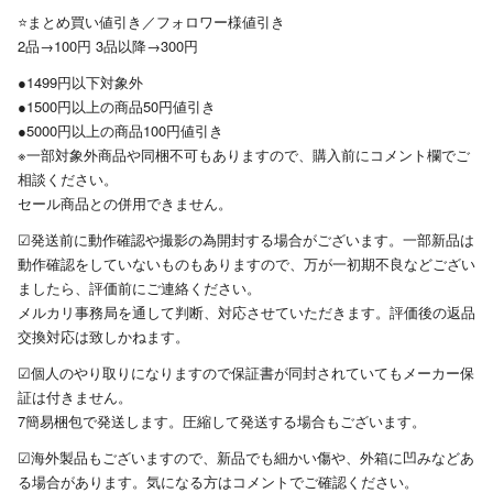
⭐️まとめ買い値引き／フォロワー様値引き
2品→100円 3品以降→300円
●1499円以下対象外
●1500円以上の商品50円値引き
●5000円以上の商品100円値引き
※一部対象外商品や同梱不可もありますので、購入前にコメント欄でご
相談ください。
セール商品との併用できません。
☑︎発送前に動作確認や撮影の為開封する場合がございます。一部新品は
動作確認をしていないものもありますので、万が一初期不良などござい
ましたら、評価前にご連絡ください。
メルカリ事務局を通して判断、対応させていただきます。評価後の返品
交換対応は致しかねます。
☑︎個人のやり取りになりますので保証書が同封されていてもメーカー保
証は付きません。
7簡易梱包で発送します。圧縮して発送する場合もございます。
☑︎海外製品もございますので、新品でも細かい傷や、外箱に凹みなどあ
る場合があります。気になる方はコメントでご確認ください。