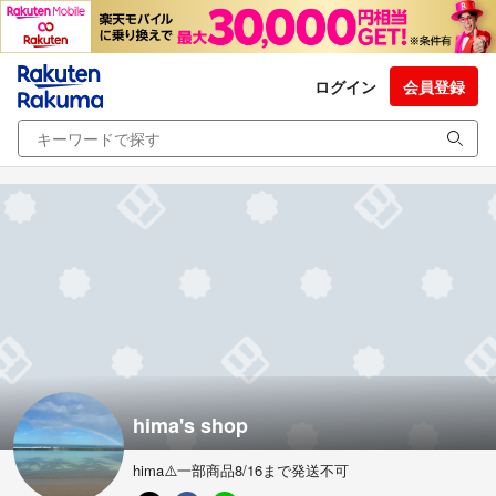
ログイン
会員登録
hima's shop
hima⚠️一部商品8/16まで発送不可