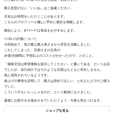
購入意思のない「いいね」はご遠慮ください。
月末はお時間をいただくことがあります。
こちらのプロフィール欄↓に早めに都合を掲載します。
都合により、8/11〜17は発送をおやすみします。
11/23 の評価について。
今回初めて、気の毒な購入者さまから苦言を頂戴しました。
こわしてしまった、旦那さまの文具の
弁償(夫婦間)に予想以上のコストがかかったので、とのこと。
「価格交渉は希望価格を提示してください」と書いてある、というお話
でしたが、自己紹介ではそのような文面はもともと存在しません。
他と混同されているようです。
値上げの事情を説明して、購入は諦めてほしい、と伝えた上でのご購入
でした。
こういう方もいらっしゃるのだ、という勉強になりました。
謙虚にお取引きを進めさせていただくよう、今後も気をつけます。
ショップを見る