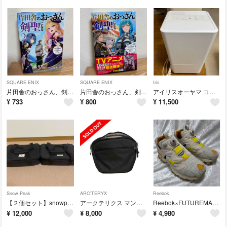
SQUARE ENIX
SQUARE ENIX
Iris
片田舎のおっさん、剣聖になる２
片田舎のおっさん、剣聖になる３
アイリスオーヤマ コンパクトクーラー ICA-0301G
¥
733
¥
800
¥
11,500
Snow Peak
ARC'TERYX
Reebok
【２個セット】snowpeak ユニットギアバッグ110 UG-461
アークテリクス マンティス 2 ウエストパック X000008973
Reebok×FUTUREMADE STUDIO INSTAPUMP FURY
¥
12,000
¥
8,000
¥
4,980