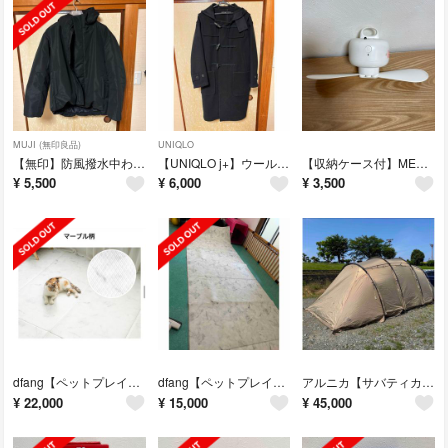
MUJI (無印良品)
UNIQLO
【無印】防風撥水中わたフードジャケット
【UNIQLO j+】ウールオーバーサイズダッフルコート（2021年秋冬モデル）
【収納ケース付】MEDIK 天井扇風機 ホワイト MCH-A012
¥
5,500
¥
6,000
¥
3,500
dfang【ペットプレイマット 厚み5mm 折りたたみタイプ】長さ420cm
dfang【ペットプレイマット 厚み5mm 折りたたみタイプ】
アルニカ【サバティカル】
¥
22,000
¥
15,000
¥
45,000