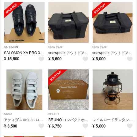
SALOMON
Snow Peak
Snow Peak
SALOMON XA PRO 3D GORE-TEXトレイルランニングシューズ
snowpeak アウトドアバッグ ユニットギアバッグ220 UG-462
snowpeak アウトドアバッグ ユニットギアバッグ110 UG-461
¥
15,500
¥
5,600
¥
5,000
adidas
BRUNO
アディダス adidas ローカットスニーカー メンズ 26.5
BRUNO コンパクトホットプレート ホワイト
レイルロードランタン(ベアボーンズ)おまけ付き
¥
3,500
¥
6,750
¥
5,600