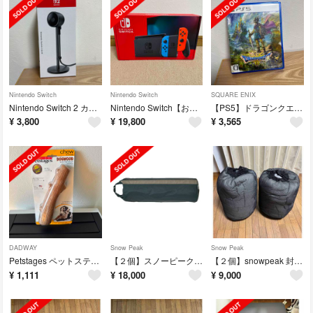
Nintendo Switch
Nintendo Switch
SQUARE ENIX
Nintendo Switch 2 カメラ
Nintendo Switch【おまけ付き】
【PS5】ドラゴンクエストIII そして伝説へ…
¥
3,800
¥
19,800
¥
3,565
DADWAY
Snow Peak
Snow Peak
Petstages ペットステージ ウッディータフ・スティック ジャイアント
【２個】スノーピーク グランドオフトン1000付属 キャンピングマット
【２個】snowpeak 封筒型シュラフ シングル グレー BD-105GY
¥
1,111
¥
18,000
¥
9,000