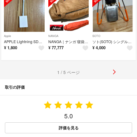
Apple
NANGA
SOTO
APPLE Lightning SDカードカメラリーダー MJYT2AM/A
NANGA｜ナンガ 寝袋・スリーピングバッグ レベル8 -23オーロラライト L
ソト(SOTO) シングルバーナー ST-310
¥
1,800
¥
77,777
¥
4,000
1 / 5 ページ
取引の評価
5.0
評価を見る