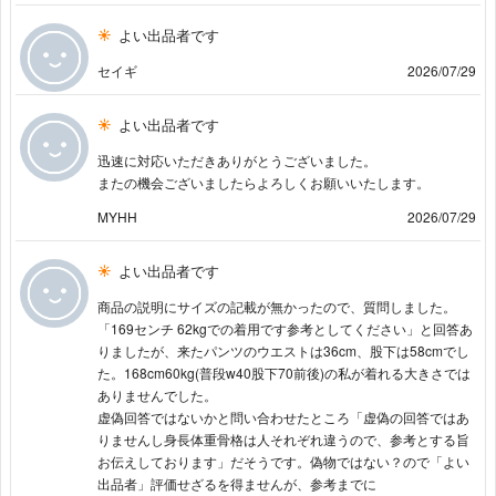
よい出品者です
セイギ
2026/07/29
よい出品者です
迅速に対応いただきありがとうございました。
またの機会ございましたらよろしくお願いいたします。
MYHH
2026/07/29
よい出品者です
商品の説明にサイズの記載が無かったので、質問しました。
「169センチ 62kgでの着用です参考としてください」と回答あ
りましたが、来たパンツのウエストは36cm、股下は58cmでし
た。168cm60kg(普段w40股下70前後)の私が着れる大きさでは
ありませんでした。
虚偽回答ではないかと問い合わせたところ「虚偽の回答ではあ
りませんし身長体重骨格は人それぞれ違うので、参考とする旨
お伝えしております」だそうです。偽物ではない？ので「よい
出品者」評価せざるを得ませんが、参考までに