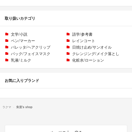
取り扱いカテゴリ
文学/小説
語学/参考書
ペン/マーカー
レインコート
バレッタ/ヘアクリップ
日焼け止め/サンオイル
パック/フェイスマスク
クレンジング/メイク落とし
乳液/ミルク
化粧水/ローション
お気に入りブランド
ラクマ
朱里's shop