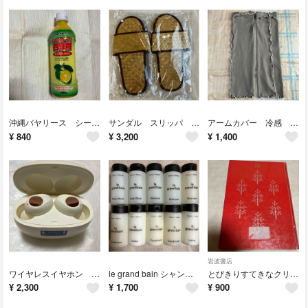
沖縄バヤリース シークヮサー入り四季柑 果汁100% 濃縮還元 ジュース
サンダル スリッパ ルームシューズ
アームカバー 冷感 手袋 日焼け対策 ロング グレー シンプル パイピング
¥
840
¥
3,200
¥
1,400
岩波書店
ワイヤレスイヤホン TGCコラボ 白 ホワイト ピンクゴールド 本体 充電ケース
le grand bain シャンプー コンディショナー セット シェラトン
とびきりすてきなクリスマス best Christmas リー・キングマン
¥
2,300
¥
1,700
¥
900