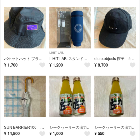
LIHIT LAB.
バケットハット ブラック Keep this a secret 黒 ナイロン
LIHIT LAB. スタンドペンケース リヒトラブ ネイビー
olulo.objects 帽子 キャップ ブラック 黒
¥
1,700
¥
1,200
¥
8,700
SUN BARRIER100 サンバリア 100 晴雨兼用 竹製ハンドル
シークヮーサーの底力 果汁入り飲料 セラクルミン エキス ジュース
シークヮーサーの底力 果汁入り飲料 セラクルミン エキス ジュース
¥
14,800
¥
1,000
¥
550