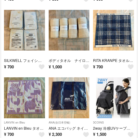
SILKWELL フェイシャルフォーム クレンジングジェル 洗顔 セット
ボディタオル ナイロン ウォッシュタオル セット
RITA KRANPE タオルハンカチ ネイビー チェック リタクランぺ
¥
700
¥
1,000
¥
700
LANVIN en Bleu
ANA(全日本空輸)
3COINS
LANVIN en Bleu タオルハンカチ パープル 薔薇
ANA エコバッグ ネイビー ノベルティ 就航記念 非売品
2way 冷感UVケープ 抱っこ紐 フード レインカバー 3coins
¥
700
¥
2,300
¥
1,500