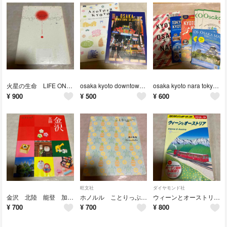
火星の生命 LIFE ON MARS トレイシー・K・スミス 小説 文学
osaka kyoto downtown 観光ガイド 地図 map guide
osaka kyoto nara tokyo 大阪 京都 奈良map guide
¥
900
¥
500
¥
600
旺文社
ダイヤモンド社
金沢 北陸 能登 加賀 ココミル ガイド マップ 地図 旅行
ホノルル ことりっぷ アプリ 英語 ハワイ ガイド マップ 地図 旅行
ウィーンとオーストリア 地球の歩き方 2018-19 ガイド マップ 旅行 地図
¥
700
¥
700
¥
800