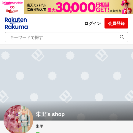
ログイン
会員登録
朱里's shop
朱里