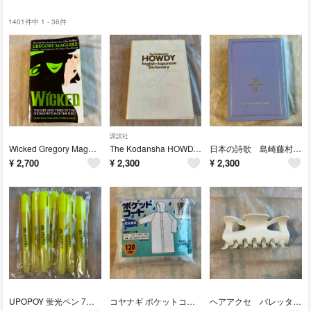
1401件中 1 - 36件
講談社
Wicked Gregory Maguire 洋書 小説 文学 ウィキッド
The Kodansha HOWDY 講談社 ハウディ 英和辞典
日本の詩歌 島崎藤村 TREASURY OF JAPANESE POETRY
¥
2,700
¥
2,300
¥
2,300
UPOPOY 蛍光ペン 7本セット 黄色 イエロー マーカー ウポポイ
コヤナギ ポケットコート クリア 120cm 男女兼用 レインコート
ヘアアクセ バレッタ 白 ホワイト ヘアクリップ バンスクリップ