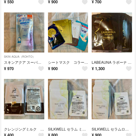
¥
550
¥
900
¥
700
SKIN AQUA（ROHTO）
スキンアクア スーパーモイスチャーUV ライトアップエッセンス 日焼け止め
シートマスク コラーゲン ロイヤルハニー アスタキサンチン ヒアルロン酸
LABEAUNA ラボーナ 密着シートマスク フェイス ローヤルゼリー
¥
970
¥
900
¥
1,300
クレンジングミルク メイク落とし ゼミド ホホバオイル グレープフルーツ
SILKWELL セラム ミルキーローション 乳液 セット
SILKWELL セラムローション 化粧水 セット
¥
400
¥
800
¥
900