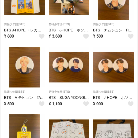
防弾少年団(BTS)
防弾少年団(BTS)
防弾少年団(BTS)
BTS J-HOPE トレカ butter ホソク hoseok メセカ
BTS J-HOPE ホソク オヌル おぬる 展示会 生写真 まとめ売り
BTS ナムジュン RM 缶バッジ SYS Speak Your Self
¥
800
¥
3,600
¥
500
防弾少年団(BTS)
防弾少年団(BTS)
防弾少年団(BTS)
BTS V テヒョン TAEHYUNG 缶バッジ SYS
BTS SUGA YOONGI ユンギ 缶バッジ SYS LYS 2個セット
BTS J-HOPE ホソク 缶バッジ SYS Speak Your Self
¥
500
¥
1,100
¥
900