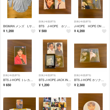
防弾少年団(BTS)
防弾少年団(BTS)
BIGMAN メンズ Lサイズ デニム風シャツ ブルーシャツ
BTS J-HOPE ホソク HYBE INSIGHT トレカ セット ホビ
J-HOPE HOPE ON THE STREET ラキドロ ユニバ JPFC
¥
1,200
¥
500
¥
4,200
防弾少年団(BTS)
防弾少年団(BTS)
防弾少年団(BTS)
BTS J-HOPE トレカ HOPE ON THE STAGE FC ホソク
BTS J-HOPE JACK IN THE BOX トレカ トレカホルダー
BTS J-HOPE ホソク JACK IN THE BOX トレカ 特典
¥
650
¥
1,200
¥
2,300