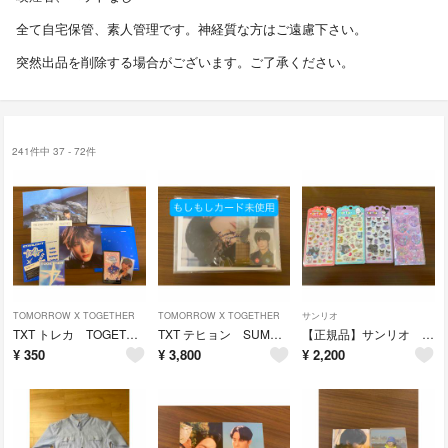
全て自宅保管、素人管理です。神経質な方はご遠慮下さい。
突然出品を削除する場合がございます。ご了承ください。
241件中 37 - 72件
TOMORROW X TOGETHER
TOMORROW X TOGETHER
サンリオ
TXT トレカ TOGETHER starlight ヒュニンカイ アルバム
TXT テヒョン SUMMUR TOGETHER limited set 浴衣
【正規品】サンリオ ウォーターシール ボンボンドロップシール TOKTOK 韓国 クロミ ポチャッコ キティちゃん まとめ売り
¥
350
¥
3,800
¥
2,200