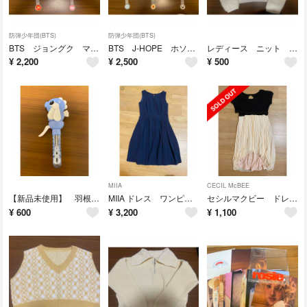
防弾少年団(BTS)
防弾少年団(BTS)
BTS ジョングク マスター ビッグうちわ まとめ売り JUNGKOOK グク
BTS J-HOPE ホソク マスター ビッグうちわ まとめ売り マスタニム
レディース ニット 長袖 ホワイト 白 Ｍサイズ フェザーニット 春シーズン
¥
2,200
¥
2,500
¥
500
MIIA
CECIL McBEE
【新品未使用】 羽根つき シャボン玉 タツノオトシゴ 子供 おもちゃ 外遊び
MIIA ドレス ワンピース ネイビー レース リボン取り外し可能 サイズ9AR
セシルマクビー ドレス プリーツ スカート ワンピース ブラック ベージュ
¥
600
¥
3,200
¥
1,100