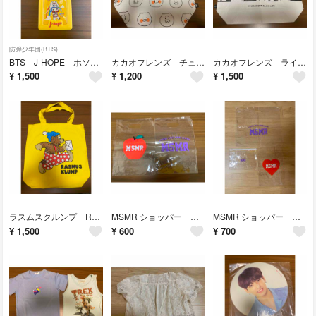
防弾少年団(BTS)
BTS J-HOPE ホソク ピクサーコラボ フォーキー トレカケース
カカオフレンズ チュンシク リユーザブルバッグ ショッパー エコバッグ 期間限定
カカオフレンズ ライアン リユーザブルバッグ ショッパー 期間限定 大きめサイズ
¥
1,500
¥
1,200
¥
1,500
ラスムスクルンプ RASMUS KLUMP トートバッグ イエロー 黄色
MSMR ショッパー クリアバッグ クリアポーチ リンゴ 紫 セット
MSMR ショッパー クリアバッグ クリアポーチ ハート 紫 セット
¥
1,500
¥
600
¥
700