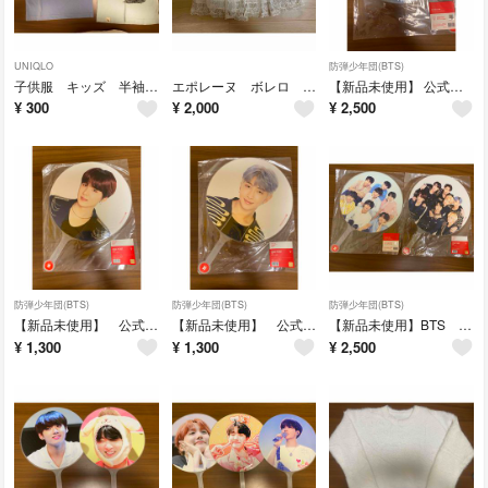
UNIQLO
防弾少年団(BTS)
子供服 キッズ 半袖 ノースリーブ Tシャツ 120cm 男の子 ブルー 2枚
エポレーヌ ボレロ パーティードレス リバーシブル レース 白 ベージュ 結婚式
【新品未使用】 公式 BTS ジョングク うちわ LYS JUNGKOOK
¥
300
¥
2,000
¥
2,500
防弾少年団(BTS)
防弾少年団(BTS)
防弾少年団(BTS)
【新品未使用】 公式 BTS SUGA ユンギ YOONGI SYS うちわ
【新品未使用】 公式 BTS RM ナムジュン SYS うちわ
【新品未使用】BTS 公式 うちわ LYS SYS 全員 ALL 集合
¥
1,300
¥
1,300
¥
2,500