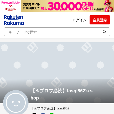
ログイン
会員登録
【⚠️プロフ必読】tasgi852's s
hop
【⚠️プロフ必読】tasgi852