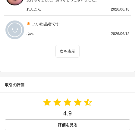
れんこん
2026/06/18
よい出品者です
ぷれ
2026/06/12
次を表示
取引の評価
4.9
評価を見る