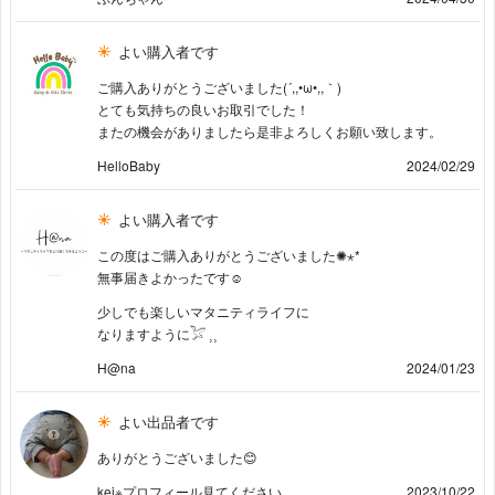
よい購入者です
ご購入ありがとうございました(´,,•ω•,,｀)
とても気持ちの良いお取引でした！
またの機会がありましたら是非よろしくお願い致します。
HelloBaby
2024/02/29
よい購入者です
この度はご購入ありがとうございました✺⋆*
無事届きよかったです☺︎
少しでも楽しいマタニティライフに
なりますように𓅯 ⸒⸒
H@na
2024/01/23
よい出品者です
ありがとうございました😊
kei※プロフィール見てください
2023/10/22