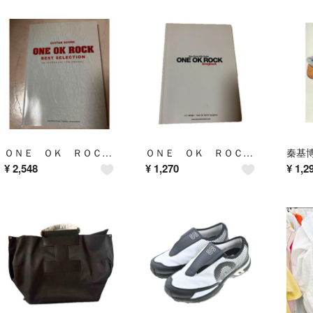
ＯＮＥ ＯＫ ＲＯＣＫ ｂｅｓｔ ｓｅｌｅｃｔｉｏｎ
ＯＮＥ ＯＫ ＲＯＣＫ Ｓｏｎｇｂｏｏｋ
¥
2,548
¥
1,270
¥
1,2