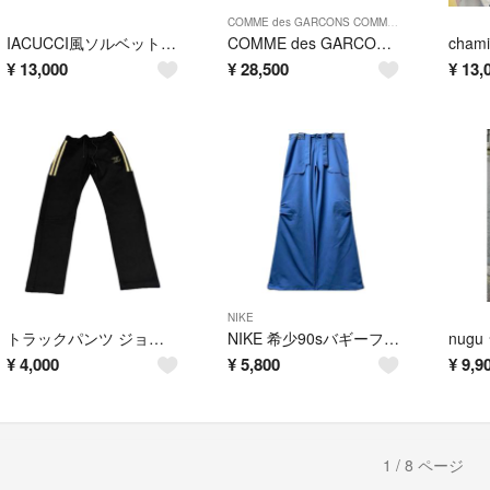
COMME des GARCONS COMME des GARCONS
IACUCCI風ソルベット 3way リュック バックパック
COMME des GARCONS SALOMON J ラボレディーススニーカー
¥
13,000
¥
28,500
¥
13,
NIKE
トラックパンツ ジョガーパンツ
NIKE 希少90sバギーフレア パンツ home pantalon
¥
4,000
¥
5,800
¥
9,9
1 / 8 ページ