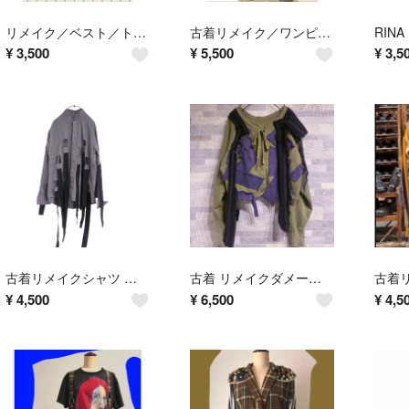
リメイク／ベスト／トップス／フリーサイ ズ／中古／古着／ゼッケン
古着リメイク／ワンピース／ブラックデニム／綿/無地/1点物／オリジナルデザイン
¥
3,500
¥
5,500
¥
3,5
古着リメイクシャツ 白黒黒シャツ 個性的ビンテージ ヴィンテージ
古着 リメイクダメージ加工ボロスエット 個性的 ビンテージヴィンテージ
¥
4,500
¥
6,500
¥
4,5