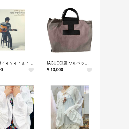
秦基博／ｅｖｅｒｇｒｅｅｎ
IACUCCI風 ソルベット 3way リュックバックパック
90
¥
13,000