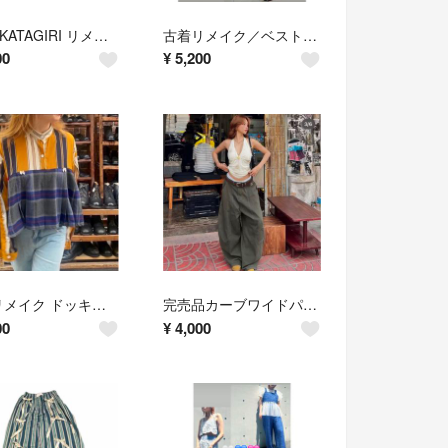
RINA KATAGIRI リメイクスウェットベスト
古着リメイク／ベスト/ツイード／チェーン ブローチ付き／茶系/M～L/1点物
00
¥
5,200
古着リメイク ドッキングシャツ 長袖ストライ プカットソー チェック柄
完売品カーブワイドパンツカーキ
00
¥
4,000