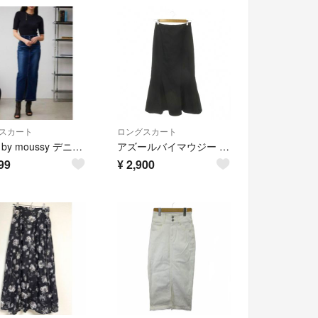
スカート
ロングスカート
AZUL by moussy デニム ロングスカート
アズールバイマウジー スカート M 黒 ブラック マーメイド 無地 ロング丈
99
¥
2,900