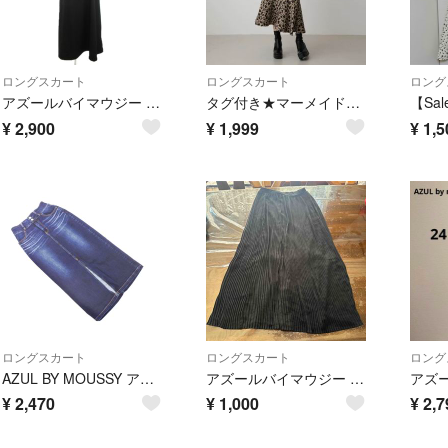
ロングスカート
ロングスカート
ロング
アズールバイマウジー ジャンパースカート M 黒 ブラック バックル付き
タグ付き★マーメイドスカート LEOPARD MERMAID SKIRT ロング
¥
2,900
¥
1,999
¥
1,5
ロングスカート
ロングスカート
ロング
AZUL BY MOUSSY アズールバイマウジー ロング タイト デニムスカート sizeL/紺 ■■ レディース
アズールバイマウジー ロングスカート
¥
2,470
¥
1,000
¥
2,7