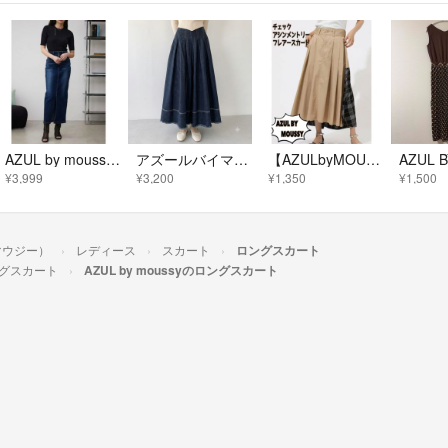
AZUL by moussy デニム ロングスカート
アズールバイマウジー ジップアップ フリンジ デニム フレア スカート ロング
【AZULbyMOUSSY】 チェック アシンメントリー フレアースカート
¥3,999
¥3,200
¥1,350
¥1,500
イマウジー）
レディース
スカート
ロングスカート
グスカート
AZUL by moussyのロングスカート