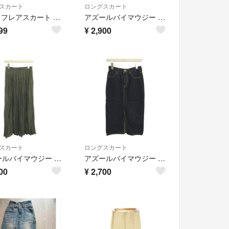
スカート
ロングスカート
AZUL フレアスカート #ブラック×花柄S
アズールバイマウジー カラーデニムタイトスカート S 白 ホワイト スリット入り
99
¥
2,900
スカート
ロングスカート
アズールバイマウジー スカート プリーツスカート M カーキ 無地 ロング丈
アズールバイマウジー デニムスカート M インディゴ ミモレ丈 フロントスリット
00
¥
2,700