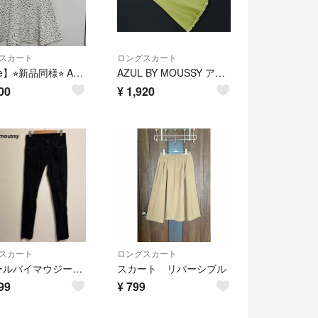
スカート
ロングスカート
【Sale】⭐︎新品同様⭐︎ AZUL by moussy マーメイドスカート S
AZUL BY MOUSSY アズールバイマウジー カットオフ ストレッチ ロング デニムスカート sizeM/緑 ■■ レディース
00
¥
1,920
スカート
ロングスカート
アズールバイマウジー スキニーデニム ブラック スタッズ シンプル 美脚 無地
スカート リバーシブル
99
¥
799