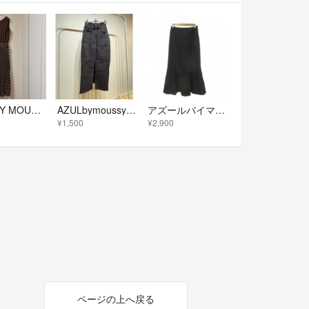
AZUL BY MOUSSY プリーツワンピース ブラウン S
AZULbymoussy＊ロングスカート
アズールバイマウジー スカート M 黒 ブラック マーメイド 無地 ロング丈
¥1,500
¥2,900
ページの上へ戻る