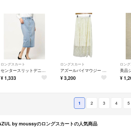
ロングスカート
ロングスカート
ロング
センタースリットデニムスカート ライトブルー Azul by moussy
アズールバイマウジー ロングスカート ボトムス レース シアー レディース Sサイズ ホワイト AZUL by moussy
美品
¥
1,333
¥
3,200
¥
1,2
1
2
3
4
5
AZUL by moussyのロングスカートの人気商品