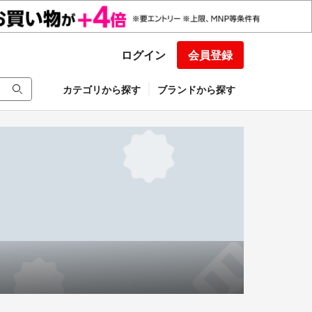
ログイン
会員登録
カテゴリから探す
ブランドから探す