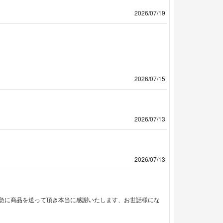
2026/07/19
2026/07/15
2026/07/13
2026/07/13
急に商品を送って頂き本当に感謝いたします、お世話様にな