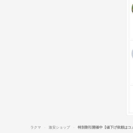
ラクマ
激安ショップ
特別割引開催中【値下げ依頼はコ