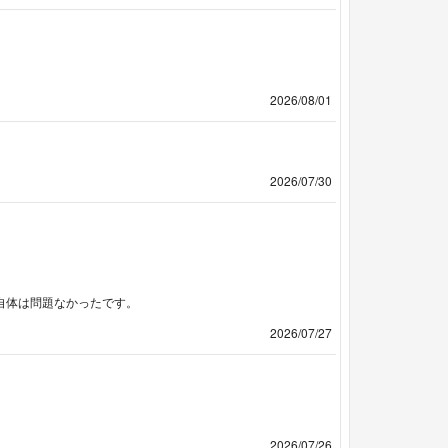
2026/08/01
2026/07/30
自体は問題なかったです。
2026/07/27
2026/07/26