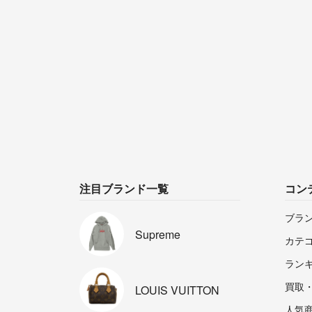
注目ブランド一覧
コン
ブラ
Supreme
カテ
ラン
買取
LOUIS
VUITTON
人気