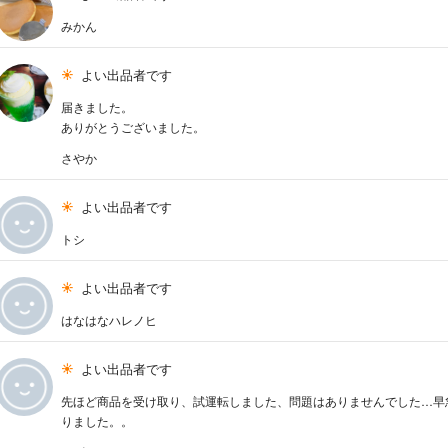
みかん
よい出品者です
届きました。
ありがとうございました。
さやか
よい出品者です
トシ
よい出品者です
はなはなハレノヒ
よい出品者です
先ほど商品を受け取り、試運転しました、問題はありませんでした…早
りました。。