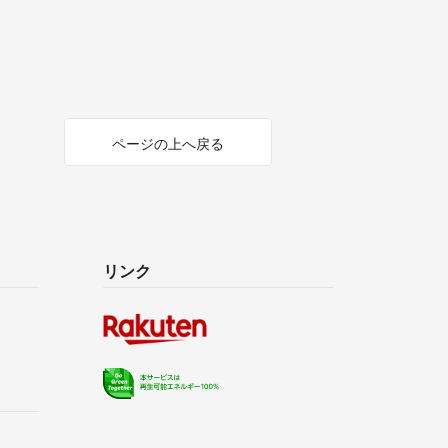
ページの上へ戻る
リンク