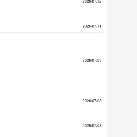
2026/07/12
2026/07/11
2026/07/09
2026/07/08
2026/07/08