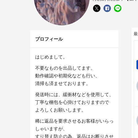
最
プロフィール
はじめまして。
不要なものを出品してます。
動作確認や初期化なども行い、
清掃も済ませております。
発送時には、緩衝材などを使用して、
丁寧な梱包を心掛けておりますので
よろしくお願いします。
稀に返品を要求させるお客様がいらっ
しゃいますが、
すり替え防止の為、返品はお断りさせ