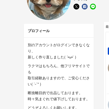
最
プロフィール
別のアカウントがログインできなくな
り、
新しく作り直しました( ´•ω•` )
ラクマはもちろん、他フリマサイトで
も
取引経験ありますので、ご安心くださ
い( ˊᵕˋ* )
断捨離目的で出品しております。
時々気まぐれで値下げしております。
どうぞよろしくお願いします。