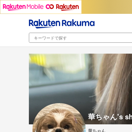
華ちゃん's s
華ちゃん