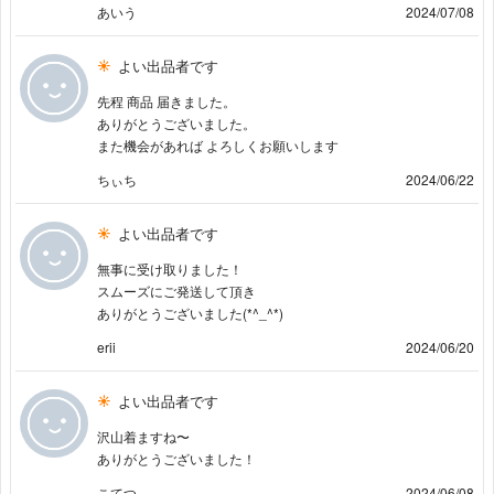
あいう
2024/07/08
よい出品者です
先程 商品 届きました。
ありがとうございました。
また機会があれば よろしくお願いします
ちぃち
2024/06/22
よい出品者です
無事に受け取りました！
スムーズにご発送して頂き
ありがとうございました(*^_^*)
erii
2024/06/20
よい出品者です
沢山着ますね〜
ありがとうございました！
こてつ
2024/06/08