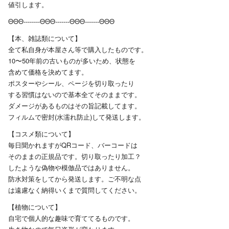
値引します。
ΘΘΘ--------ΘΘΘ-------ΘΘΘ-------ΘΘΘ
【本、雑誌類について】
全て私自身が本屋さん等で購入したものです。
10〜50年前の古いものが多いため、状態を
含めて価格を決めてます。
ポスターやシール、ページを切り取ったり
する習慣はないので基本全てそのままです。
ダメージがあるものはその旨記載してます。
フィルムで密封(水濡れ防止)して発送します。
【コスメ類について】
毎日聞かれますがQRコード、バーコードは
そのままの正規品です。切り取ったり加工？
したような偽物や模倣品ではありません。
防水対策をしてから発送します。ご不明な点
は遠慮なく納得いくまで質問してください。
【植物について】
自宅で個人的な趣味で育ててるものです。