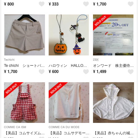
¥
800
¥
333
¥
1,700
Techichi
23区
Te chichi ショートパンツ
ハロウィン HALLOWEEN ストラップ 2点セット
オンワード 株主優待 20%OFF 6回分
¥
1,700
¥
600
¥
1,499
COMME CA ISM
COMME CA DU MODE
【美品】コムサイズム ジャンパースカート ベビー 80
【美品】コムサデモード ベスト ベビー 70
【美品】赤ちゃんの城 ポンチョ 60~90cm