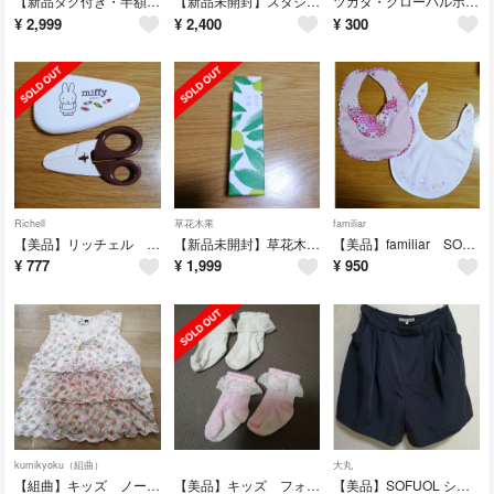
【新品タグ付き・半額以下】MICHEL KLEINスカート
【新品未開封】スタジオクリップ×ミッフィー メタルチャーム
ツカダ・グローバルホールディング 株主優待 2枚
¥
2,999
¥
2,400
¥
300
Richell
草花木果
familiar
【美品】リッチェル ミッフィー 離乳食ハサミ 離乳食
【新品未開封】草花木果 整肌美容ミスト 80ml
【美品】familiar SOULEIADO スタイ 2点セット
¥
777
¥
1,999
¥
950
kumikyoku（組曲）
大丸
【組曲】キッズ ノースリーブ 100 110 花柄 女の子
【美品】キッズ フォーマル 靴下 11〜12cm
【美品】SOFUOL ショートパンツ