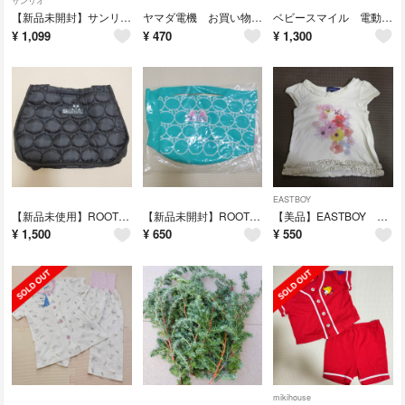
サンリオ
【新品未開封】サンリオ ビーズアートキャンバス ぷにきゅきゅ
ヤマダ電機 お買い物優待券 500円
ベビースマイル 電動鼻水吸引器 S-303 付属品のみ
¥
1,099
¥
470
¥
1,300
EASTBOY
【新品未使用】ROOTOTE オリジナルキルティングトート 非売品
【新品未開封】ROOTOTE コラボ チアパンダ バケツトート
【美品】EASTBOY 半袖 キッズ ベビー 90
¥
1,500
¥
650
¥
550
mikihouse