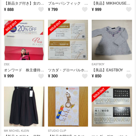
【新品タグ付き】女の子 パジャマ 半袖 100
ブルーパシフィック リース ネコポスサイズに詰めれるだけ
【美品】MIKIHOUSE パジャマ 半袖 80
¥
888
¥
799
¥
999
23区
EASTBOY
オンワード 株主優待 6回分
ツカダ・グローバルホールディング 株主優待 2枚
【美品】EASTBOY カットソー 100 女の子
¥
999
¥
300
¥
850
MK MICHEL KLEIN
STUDIO CLIP