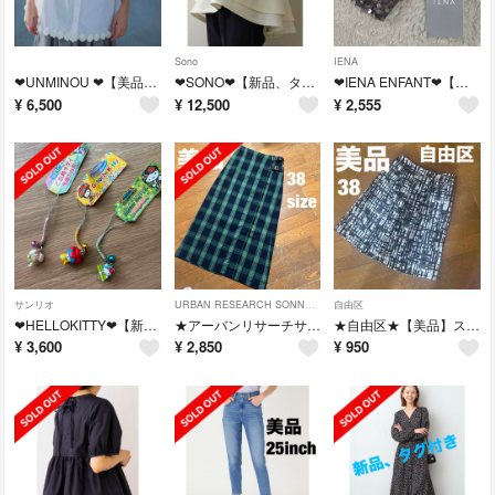
Sono
IENA
❤︎UNMINOU ❤︎【美品】アンミヌフラワーモチーフブラウス
❤︎SONO❤︎【新品、タグ付】バックダブルフレアブラウス IVORY
❤︎IENA ENFANT❤︎【新品、タグ付】 Uhr 別注ミニバッグチャーム
¥
6,500
¥
12,500
¥
2,555
サンリオ
URBAN RESEARCH SONNY LABEL
自由区
❤︎HELLOKITTY❤︎【新品､タグ付】根付け3個セット
★アーバンリサーチサニーレーベル★【美品】チェックキルトスカート
★自由区★【美品】スカート
¥
3,600
¥
2,850
¥
950