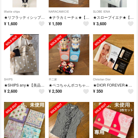
liflattie ships
NARACAMICIE
SLOBE IENA
★リフラッティシップス★【美品】ラップ風チェックスカート
★ナラカミーチェ★【美品】長袖シャツ
★スローブイエナ★【新品、タグ付き】トートバッグ
¥
1,600
¥
1,599
¥
3,600
SHIPS
不二家
Christian Dior
★SHIPS any★【美品】ドット リネン コットン マーケット トートバッグ
★ペコちゃんポコちゃん貯金箱＆ペコちゃんマスコット人形
★DIOR FOREVER★【新品、未使用】ベース＆リキッドファンデ サンプル
¥
2,600
¥
2,500
¥
350