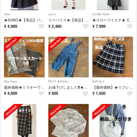
Sono
Levi's
SLOBE IENA
★SONO★【美品】バックリボンブラウス
リーバイス★【美品】シルバータブ デニムパンツ
★スローブイエナ★【新品、タグ付き】ロングワンピース
¥
4,999
¥
2,480
¥
7,999
Mila Owen
PETIT BATEAU
ReFLEcT
最終価格★ミラオーウェン★ 2024福袋 コート＆フレアスカート2点セット
お値下げしました❣️★プチバトー★デニムオーバーオール
【最終価格】★リフレクト★【美品】チェックスカート
¥
4,699
¥
850
¥
1,650