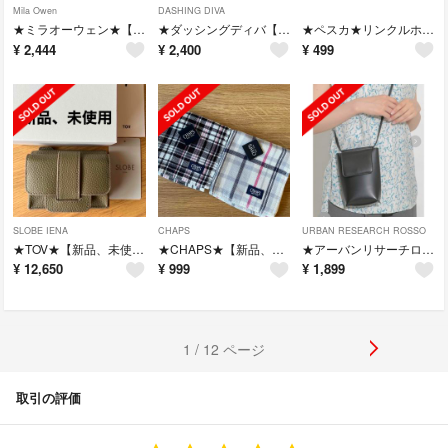
Mila Owen
DASHING DIVA
★ミラオーウェン★【美品】デニムパンツ
★ダッシングディバ【新品、未開封】マジックプレス
★ペスカ★リンクルホワイトゲル サンプル
¥
2,444
¥
2,400
¥
499
SLOBE IENA
CHAPS
URBAN RESEARCH ROSSO
★TOV★【新品、未使用】ミニウォレット
★CHAPS★【新品、タグ付き】ハンカチ2枚セット
★アーバンリサーチロッソ★【美品】ポシェット
¥
12,650
¥
999
¥
1,899
1 / 12 ページ
取引の評価