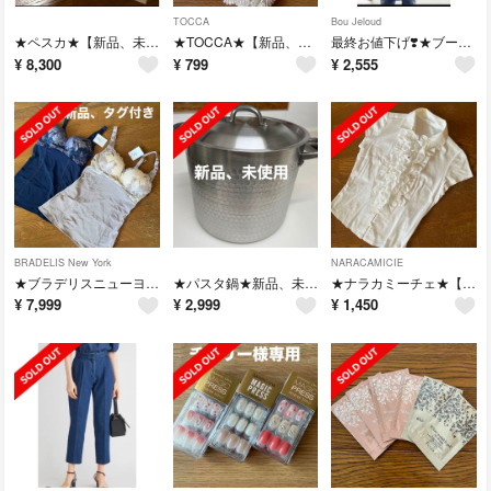
TOCCA
Bou Jeloud
★ペスカ★【新品、未開封】リンクルホワイトゲル-N オールインワン
★TOCCA★【新品、タグ付き】タオルハンカチ
最終お値下げ❣️★ブージュルード★【美品】スプリングコート
¥
8,300
¥
799
¥
2,555
BRADELIS New York
NARACAMICIE
★ブラデリスニューヨーク★【新品、タグ付き】ブラキャミ2枚セット
★パスタ鍋★新品、未使用
★ナラカミーチェ★【美品】ブラウス
¥
7,999
¥
2,999
¥
1,450