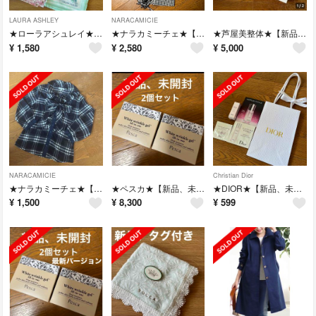
LAURA ASHLEY
NARACAMICIE
★ローラアシュレイ★【新品、未使用】ハンカチ4枚セット
★ナラカミーチェ★【美品】ギンガムチェックブラウス
★芦屋美整体★【新品、未使用】骨盤スリムスタイルショーツ
¥
1,580
¥
2,580
¥
5,000
NARACAMICIE
Christian Dior
★ナラカミーチェ★【美品】ボウタイブラウス
★ペスカ★【新品、未開封】リンクルホワイトゲル-N オールインワン
★DIOR★【新品、未開封】カプチュールトータルシリーズサンプル＆ショッパー
¥
1,500
¥
8,300
¥
599