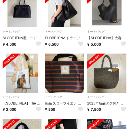
トートバッグ
トートバッグ
トートバッグ
SLOBE IENA黒トートバッグ
SLOBE IENA トライアングルBAG
【SLOBE IENA】大容量 ポーチ付き トートバッグ／ブラック
¥
4,500
¥
6,500
¥
5,000
トートバッグ
トートバッグ
トートバッグ
【SLOBE INEA】The Skirt Chronicles トートバッグ
新品 スローブイエナ トートバッグ ワイドマチ&ファスナー開閉 丈夫なタイロン
2025年新品タグ付き MADE IN MADA ALICE MM BAG
¥
2,000
¥
850
¥
7,800