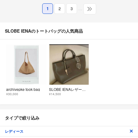
1
2
3
…
SLOBE IENAのトートバッグの人気商品
archivepke took bag
SLOBE IENAレザートートバッグ
¥30,000
¥14,500
タイプで絞り込み
レディース