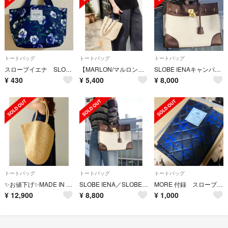
トートバッグ
トートバッグ
トートバッグ
スローブイエナ SLOBE IENA花柄 ネイビー トートバッグ ランチバッグ
【MARLON/マルロン】SLOBE別注 チェーン付きレザーパイピングミニトート
SLOBE IENAキャンバス ビッグトート
¥
430
¥
5,400
¥
8,000
トートバッグ
トートバッグ
トートバッグ
✨お値下げ✨MADE IN MADA ALICE XXL BAG TEA
SLOBE IENA／SLOBE キャンパスBIG TOTE
MORE 付録 スローブ イエナ キルティング ビッグ トートバッグ
¥
12,900
¥
8,800
¥
1,000