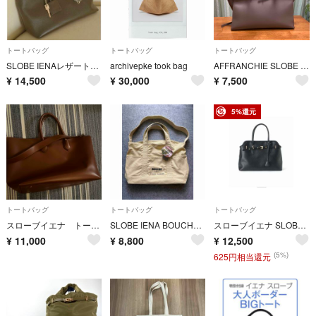
トートバッグ
トートバッグ
トートバッグ
SLOBE IENAレザートートバッグ
archivepke took bag
AFFRANCHIE SLOBE トートバッグ ベージュ
¥
14,500
¥
30,000
¥
7,500
5%還元
トートバッグ
トートバッグ
トートバッグ
スローブイエナ トートバッグ
SLOBE IENA BOUCHE SLOBE別注キャンバストートバッグ
スローブイエナ SLOBE IENA BELT TOTE BAG ブラック 新品
¥
11,000
¥
8,800
¥
12,500
(5%)
625円相当還元