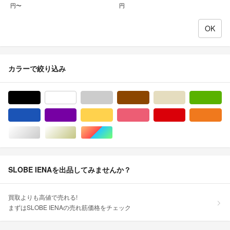
円〜
円
カラーで絞り込み
ブラック/黒色系
ホワイト/白色系
グレー/灰色系
ブラウン/茶色系
ベージュ系
グ
ブルー・ネイビー/青色系
パープル/紫色系
イエロー/黄色系
ピンク/桃色系
レッド/赤色系
オ
シルバー/銀色系
ゴールド/金色系
マルチカラー
SLOBE IENAを出品してみませんか？
買取よりも高値で売れる!
まずはSLOBE IENAの売れ筋価格をチェック