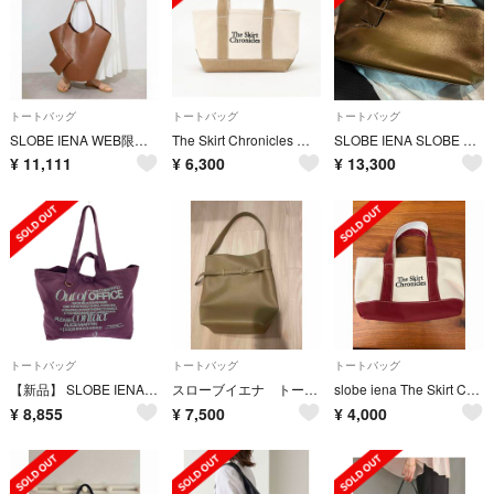
トートバッグ
トートバッグ
トートバッグ
SLOBE IENA WEB限定 ラウンドビッグトート キャメル 焦茶 茶色
The Skirt Chronicles キャンバスミニトートバッグ
SLOBE IENA SLOBE レザートートバッグ カーキ
¥
11,111
¥
6,300
¥
13,300
トートバッグ
トートバッグ
トートバッグ
【新品】 ​SLOBE IENA / スローブイエナ | 2025AW | LOUNA SLOBE別注 BIGトートバッグ | パープル/グレー | レディース
スローブイエナ トートバッグ ベージュ
slobe iena The Skirt Chronicles トートバッグ
¥
8,855
¥
7,500
¥
4,000