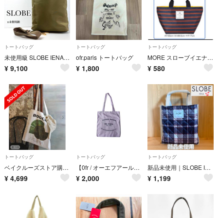
トートバッグ
トートバッグ
トートバッグ
未使用級 SLOBE IENA 2way ショルダー ナイロン ターンロック
ofr.paris トートバッグ
MORE スローブイエナ BIGトート
¥
9,100
¥
1,800
¥
580
トートバッグ
トートバッグ
トートバッグ
ベイクルーズストア購入☆スローブイエナIENAリネントート☆完売グリーン☆新品
【0fr / オーエフアール】トートバッグ
新品未使用｜SLOBE IENA キルティング トートバッグ チェック柄
¥
4,699
¥
2,000
¥
1,199