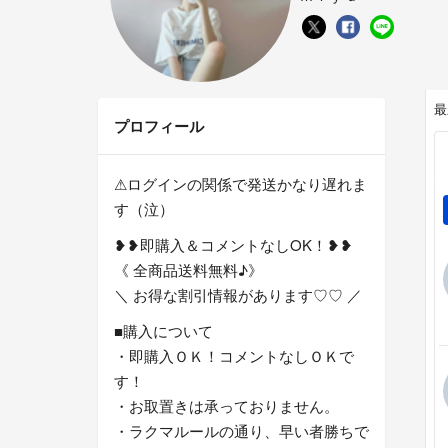
最
プロフィール
⚠︎ログインの関係で発送かなり遅れま
す（泣）
❥❥即購入＆コメントなしOK！❥❥
《 全商品送料無料♪》
＼ お得な割引情報があります♡♡ ／
■購入について
・即購入ＯＫ！コメントなしＯＫで
す！
・お取置きは承っておりません。
・ラクマルールの通り、早い者勝ちで