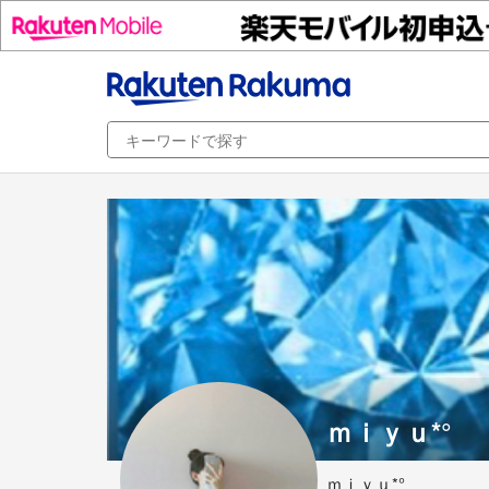
ｍｉｙｕ*°
ｍｉｙｕ*°