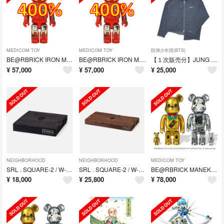
MEDICOM TOY
MEDICOM TOY
防弾少年団(BTS)
BE@RBRICK IRON MAN MARK VII DAMAGE 400％
BE@RBRICK IRON MAN MARK VII DAMAGE 400％
【１次販売分】JUNG KOOK ARMYST ZIP-UP HOODY 黒/M
¥
57,000
¥
57,000
¥
25,000
NEIGHBORHOOD
NEIGHBORHOOD
MEDICOM TOY
SRL . SQUARE-2 / W-BOARD BLACK
SRL . SQUARE-2 / W-BOARD BROWN
BE@RBRICK MANEKINEKO & DARUMA 100% & 400
¥
18,000
¥
25,800
¥
78,000