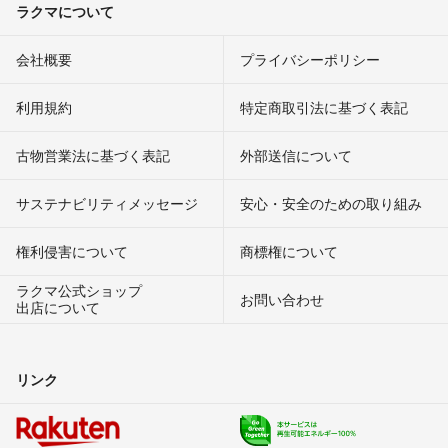
ラクマについて
会社概要
プライバシーポリシー
利用規約
特定商取引法に基づく表記
古物営業法に基づく表記
外部送信について
サステナビリティメッセージ
安心・安全のための取り組み
権利侵害について
商標権について
ラクマ公式ショップ
お問い合わせ
出店について
リンク