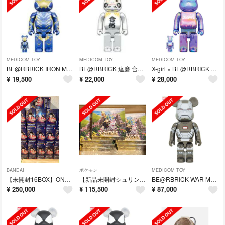
MEDICOM TOY
MEDICOM TOY
MEDICOM TOY
BE@RBRICK IRON MAN RESCUE SUIT 100%＆400％
BE@RBRICK 達磨 合格 銀メッキ 400％
X-girl × BE@RBRICK CLEAR PURPLE 100 400%
¥
19,500
¥
22,000
¥
28,000
BANDAI
ポケモン
MEDICOM TOY
【未開封16BOX】ONE PIECEカードゲームROMANCE DAWN
【新品未開封シュリンク付き】ポケモンカードゲーム イーブイヒーローズ 7BOX
BE@RBRICK WAR MACHINE 1000％ ベアブリック
¥
250,000
¥
115,500
¥
87,000