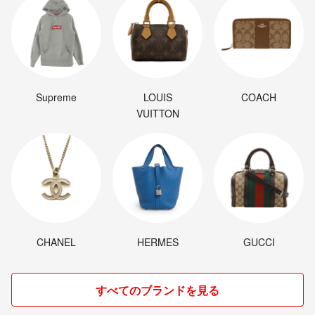
Supreme
LOUIS
COACH
VUITTON
CHANEL
HERMES
GUCCI
すべてのブランドを見る