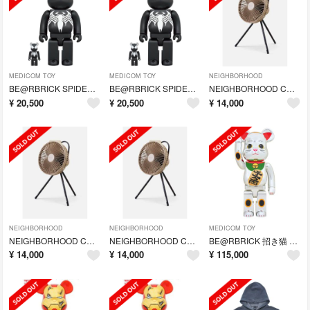
MEDICOM TOY
MEDICOM TOY
NEIGHBORHOOD
BE@RBRICK SPIDER-MAN BLACK COSTUME 400％
BE@RBRICK SPIDER-MAN BLACK COSTUME 400％
NEIGHBORHOOD CM . V600 / A-FAN - NATURAL
¥
20,500
¥
20,500
¥
14,000
NEIGHBORHOOD
NEIGHBORHOOD
MEDICOM TOY
NEIGHBORHOOD CM . V600 / A-FAN - NATURAL
NEIGHBORHOOD CM . V600 / A-FAN - NATURAL
BE@RBRICK 招き猫 銀メッキ 発光 1000％
¥
14,000
¥
14,000
¥
115,000