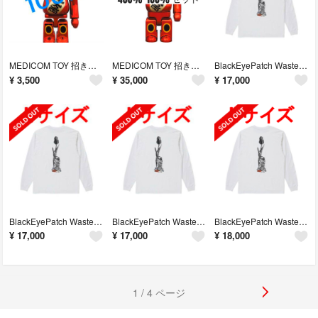
MEDICOM TOY 招き猫 梅金メッキ 100% ベアブリック
MEDICOM TOY 招き猫 梅金メッキ 100% & 400％セット ベアブ
BlackEyePatch Wasted Youth TEE L
¥
3,500
¥
35,000
¥
17,000
BlackEyePatch Wasted Youth TEE L
BlackEyePatch Wasted Youth TEE L
BlackEyePatch Wasted Youth TEE L
¥
17,000
¥
17,000
¥
18,000
1 / 4 ページ