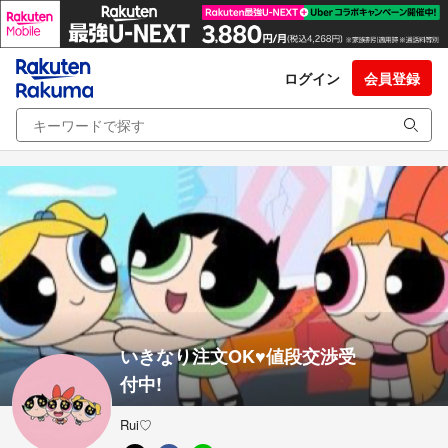
ログイン
会員登録
いきなり注文OK♥︎値段交渉受
付中!
Rui♡