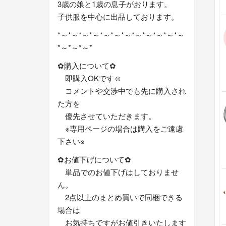
3歳の娘と1歳の息子がおります。
子供服を中心に出品しております。
*～*～*～*～*～*～*～*～*～*～*～*～
*～*～*～*
✿購入について‪✿
即購入OKです☺︎
コメントや交渉中でも先に購入され
た方を
優先させていただきます。
※専用ページの場合は購入をご遠慮
下さい※
︎✿お値下げについて︎✿
単品でのお値下げはしておりませ
ん。
2点以上のまとめ買いで同梱できる
場合は
お気持ちですがお値引きいたします