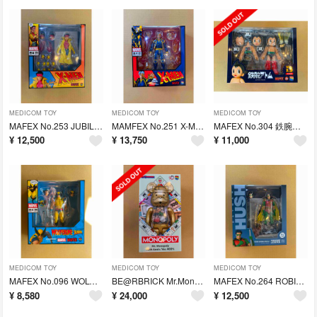
MEDICOM TOY
MEDICOM TOY
MEDICOM TOY
MAFEX No.253 JUBILEE COMIC Ver. F
MAMFEX No.251 X-MAN NATE GREY
MAFEX No.304 鉄腕アトム Ver.1.5
¥
12,500
¥
13,750
¥
11,000
MEDICOM TOY
MEDICOM TOY
MEDICOM TOY
MAFEX No.096 WOLVERINE COMIC Ver. d
BE@RBRICK Mr.Monopoly 90th Anniv. 400％ c
MAFEX No.264 ROBIN BATMAN:HUSH Ver. D
¥
8,580
¥
24,000
¥
12,500