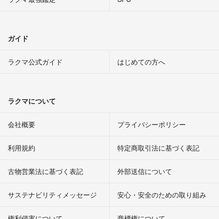
ガイド
ラクマ公式ガイド
はじめての方へ
ラクマについて
会社概要
プライバシーポリシー
利用規約
特定商取引法に基づく表記
古物営業法に基づく表記
外部送信について
サステナビリティメッセージ
安心・安全のための取り組み
権利侵害について
商標権について