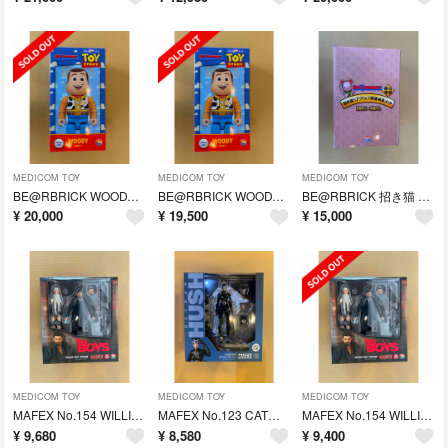
MEDICOM TOY
MEDICOM TOY
MEDICOM TOY
BE@RBRICK WOODY 400% ウッディ トイ・ストーリー a
BE@RBRICK WOODY 400% ウッディ トイ・ストーリー
BE@RBRICK 招き猫 開運 桃金メッキ 100％ & 400％
¥
20,000
¥
19,500
¥
15,000
MEDICOM TOY
MEDICOM TOY
MEDICOM TOY
MAFEX No.154 WILLIAM BILLY BUTCHER i
MAFEX No.123 CATWOMAN（HUSH Ver.） b
MAFEX No.154 WILLIAM BILLY BUTCHER h
¥
9,680
¥
8,580
¥
9,400