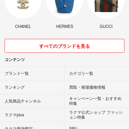
CHANEL
HERMES
GUCCI
すべてのブランドを見る
コンテンツ
ブランド一覧
カテゴリ一覧
ランキング
買取・相場価格情報
キャンペーン一覧・おすすめ
人気商品チャンネル
特集
ラクマ公式ショップ ファッシ
ラクマplus
ョン特集
ラクマ最強鑑定
SPU