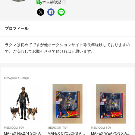
本人確認済
プロフィール
ラクマは初めてですが他オークションサイト等長年経験しておりますの
で、ご安心してお取引させて頂ければと思います。
1624件中 1 - 36件
MEDICOM TOY
MEDICOM TOY
MEDICOM TOY
MAFEX No.274 SOFIA
MAFEX CYCLOPS AGE OF APOCALYPSE Ver. c
MAFEX WEAPON X AGE OF APOCALYPSE Ver. d