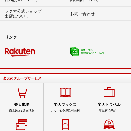
ラクマ公式ショップ
お問い合わせ
出店について
リンク
楽天のグループサービス
楽天市場
楽天ブックス
楽天トラベル
商品数は1億点以上
いつでも全品送料無料
簡単宿泊予約！