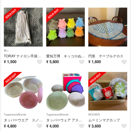
東レ
TORAY ナイロン手袋 L (4組)
愛知万博 キッコロぬいぐるみ
円形 テーブルクロス
¥
1,500
¥
5,800
¥
1,600
TupperwareBrands
TupperwareBrands
MOOMIN
タッパーウエア スノコ付き
タッパーウェア アストロフレークボールセット
ムーミンマグカップ
¥
4,800
¥
4,000
¥
3,600