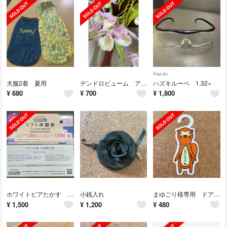
Hazuki
犬服2着 夏用
デンドロビューム アフィラム
ハズキルーペ 1.32×
¥
680
¥
700
¥
1,800
ホワイトピアたかす リフト半額券２枚
小銭入れ
まゆごり様専用 ドアノブサインプレート
¥
1,500
¥
1,200
¥
480