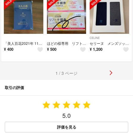
CELINE
「美人百花2021年 11月号」付録 ロゴリボントート
ほどの様専用 リフト半額券 1枚
セリーヌ メンズソックス 2足セット
¥
400
¥
500
¥
1,200
1 / 3 ページ
取引の評価
5.0
評価を見る