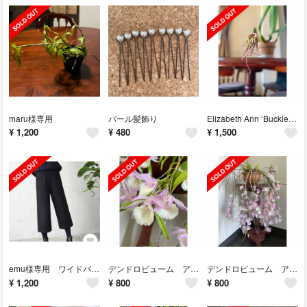
maru様専用
パール髪飾り
Elizabeth Ann ‘Buckleberry’
¥
1,200
¥
480
¥
1,500
emu様専用 ワイドパンツ
デンドロビューム アフィラム
デンドロビューム アフィラム
¥
1,200
¥
800
¥
800