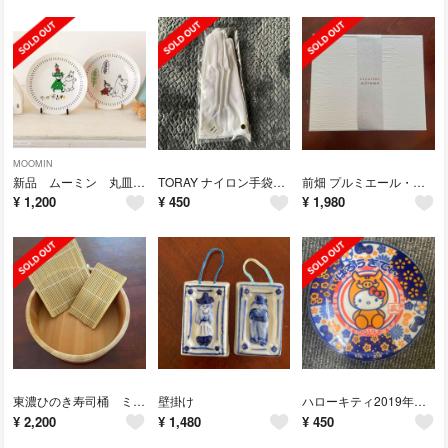
MOOMIN
新品 ムーミン 丸皿 豪華2枚セット クックパッドプラス 付録
TORAY ナイロン手袋 L
前畑 プルミエール・アオヤマ ニュイ ペアサーモグラス N
¥
1,200
¥
450
¥
1,980
東濃ひのき寿司桶 ミニまきす付き
壁掛け
ハローキティ2019年いのししプレート
¥
2,200
¥
1,480
¥
450