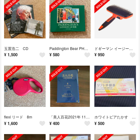
玉置浩二 CD
Paddington Bear PHOTO ALBAM
ドギーマン イージープロ 掃除簡単クッションスリッカーブラシ
¥
1,500
¥
580
¥
950
flexi リード 8m
「美人百花2021年 11月号」付録 ロゴリボントート
ホワイトピアたかす リフト半額券1枚
¥
1,600
¥
400
¥
500