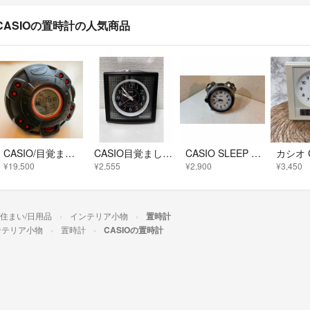
CASIOの置時計の人気商品
CASIO/目覚まし時計/GQ-200/マッスルタイム/G-SHOCK/デジタル
CASIO目覚まし時計
CASIO SLEEP BUSTER 置時計 アラームクロック
¥19,500
¥2,555
¥2,900
¥3,450
/住まい/日用品
インテリア小物
置時計
ンテリア小物
置時計
CASIOの置時計