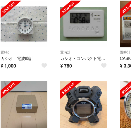
置時計
置時計
置時計
カシオ 電波時計
カシオ・コンパクト電波時計（新品・未使用）
¥
1,000
¥
780
¥
3,3