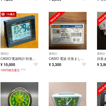
1%還元
置時計
置時計
置時計
CASIO/電波時計/目覚まし/温度/湿度/カレンダー/レトロ/チプカシ/置時計
CASIO 電波 目覚まし時計 TTM-170NJ-7JF パールホワイト
¥
10,000
¥
3,300
¥
3,9
(1%)
100円相当還元