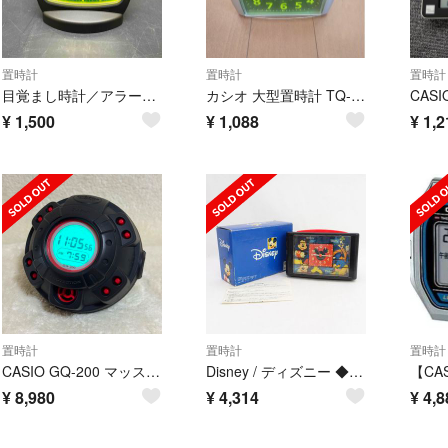
置時計
置時計
置時計
目覚まし時計／アラーム・クロック CASIO TQ-396
カシオ 大型置時計 TQ-379
CASIO
¥
1,500
¥
1,088
¥
1,2
置時計
置時計
置時計
CASIO GQ-200 マッスルウォッチ G-SHOCK 目覚まし時計 希少品
Disney / ディズニー ◆目覚まし時計 置き時計 レア 子供用品【中古】 [0220538260]
¥
8,980
¥
4,314
¥
4,8