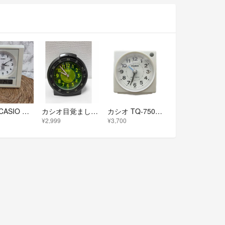
カシオ CASIO 電波時計 置時計 TQT-351KNJ アラーム付き
カシオ目覚まし時計
カシオ TQ-750J 電波受信機能付き 目覚まし時計 置時計 インテリア
¥2,999
¥3,700