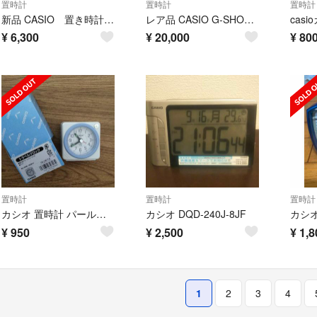
置時計
置時計
置時計
新品 CASIO 置き時計 DQD-851J-8JF
レア品 CASIO G-SHOCK GQ-300 マッスルタイム
cas
¥
6,300
¥
20,000
¥
80
置時計
置時計
置時計
カシオ 置時計 パールホワイト TQ-146-7JF(1コ入)
カシオ DQD-240J-8JF
¥
950
¥
2,500
¥
1,8
1
2
3
4