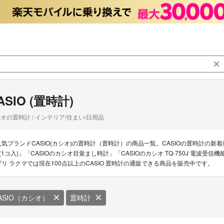
ASIO (置時計)
オの置時計 / インテリア/住まい/日用品
人気ブランドCASIO(カシオ)の置時計（置時計）の商品一覧。CASIOの置時計の新着商品は
F(1コ入)」「CASIOのカシオ目覚まし時計」「CASIOのカシオ TQ-750J 電波
プリ ラクマでは現在100点以上のCASIO 置時計の通販できる商品を販売中です。
ASIO（カシオ）
置時計