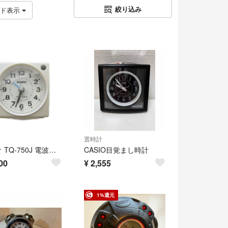
絞り込み
ッド表示
置時計
カシオ TQ-750J 電波受信機能付き 目覚まし時計 置時計 インテリア
CASIO目覚まし時計
00
¥
2,555
1%還元