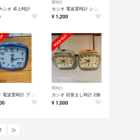
置時計
ioカシオ 卓上時計
カシオ 電波置時計 シルバー DQD-805J-8JF(1コ入)
0
¥
1,200
置時計
カシオ 電波置時計 ブルー TQ-740J-2JF(1コ入)
カシオ 目覚まし時計 2個
00
¥
1,000
5