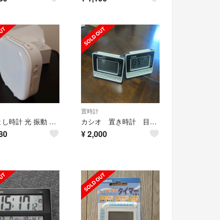
置時計
目覚まし時計 光 振動 音 HIKARIDE 大音量 鳥のさえずり 気持ち良い
カシオ 置き時計 目覚まし時計 電波時計 ２個
80
¥
2,000