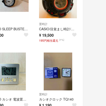
置時計
CASIO SLEEP BUSTER 置時計 アラームクロック
CASIO/目覚まし時計/GQ-200/マッスルタイム/G-SHOCK/デジタル
00
¥
19,500
(1%)
195円相当還元
置時計
CASIO カシオ 電波置時計 アラーム 日付 気温 湿度表示 DQD-800J
カシオクロック TQ140
80
¥
1,190