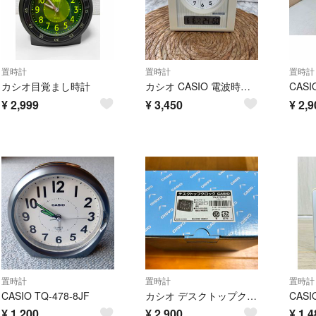
置時計
置時計
置時計
カシオ目覚まし時計
カシオ CASIO 電波時計 置時計 TQT-351KNJ アラーム付き
¥
2,999
¥
3,450
¥
2,9
置時計
置時計
置時計
CASIO TQ-478-8JF
カシオ デスクトップクロック tq-379-8jf
¥
1,200
¥
2,900
¥
1,4