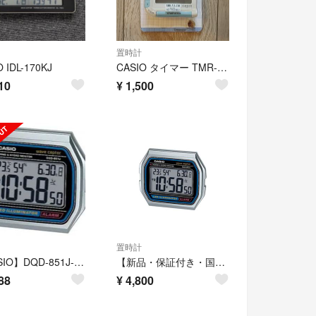
置時計
 IDL-170KJ
CASIO タイマー TMR-71S-7JH
10
¥
1,500
置時計
【CASIO】DQD-851J-8JF【かしお】電波時計dqd851j8jf
【新品・保証付き・国内正規】DQD-851J-8JF【CASIO】
88
¥
4,800