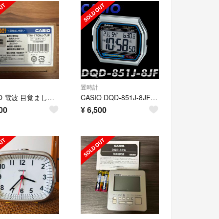
置時計
CASIO 電波 目覚まし時計 TTM-170NJ-7JF パールホワイト
CASIO DQD-851J-8JF 置時計 目覚まし時計 新品
00
¥
6,500