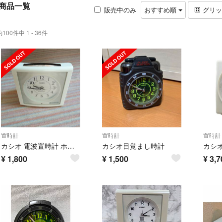
商品一覧
販売中のみ
おすすめ順
グリ
約100件中 1 - 36件
置時計
置時計
置時計
カシオ 電波置時計 ホワイト TQT-251NJ-7BJF(1コ入)
カシオ目覚まし時計
¥
1,800
¥
1,500
¥
3,7