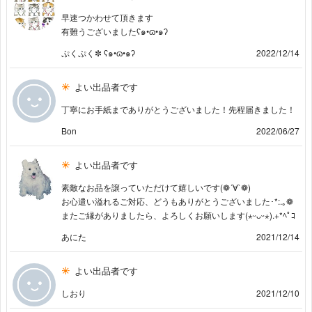
早速つかわせて頂きます
有難うございましたʕ๑•ɷ•๑ʔ
ぷくぷく✼ ʕ๑•ɷ•๑ʔ
2022/12/14
よい出品者です
丁寧にお手紙までありがとうございました！先程届きました！
Bon
2022/06/27
よい出品者です
素敵なお品を譲っていただけて嬉しいです(❁´∀`❁)
お心遣い溢れるご対応、どうもありがとうございました･*:.｡❁
またご縁がありましたら、よろしくお願いします(⋆ᵕᴗᵕ⋆).+*ﾍﾟｺ
あにた
2021/12/14
よい出品者です
しおり
2021/12/10