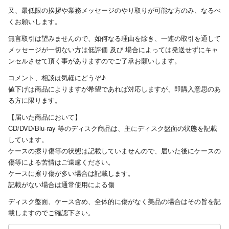
又、最低限の挨拶や業務メッセージのやり取りが可能な方のみ、なるべ
くお願いします。
無言取引は望みませんので、如何なる理由を除き、一連の取引を通して
メッセージが一切ない方は低評価 及び 場合によっては発送せずにキャ
ンセルさせて頂く事がありますのでご了承お願いします。
コメント、相談は気軽にどうぞ♪
値下げは商品によりますが希望であれば対応しますが、即購入意思のあ
る方に限ります。
【届いた商品において】
CD/DVD/Blu-ray 等のディスク商品は、主にディスク盤面の状態を記載
しています。
ケースの擦り傷等の状態は記載していませんので、届いた後にケースの
傷等による苦情はご遠慮ください。
ケースに擦り傷が多い場合は記載します。
記載がない場合は通常使用による傷
ディスク盤面、ケース含め、全体的に傷がなく美品の場合はその旨を記
載しますのでご確認下さい。