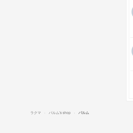
ラクマ
パルム's shop
パルム