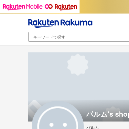
パルム's sho
パルム