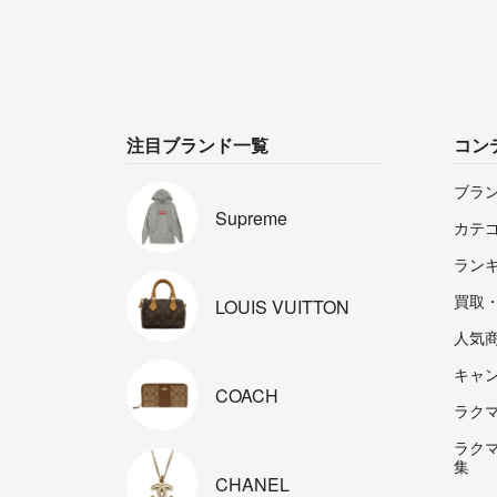
注目ブランド一覧
コン
ブラ
Supreme
カテ
ラン
買取
LOUIS
VUITTON
人気
キャ
COACH
ラクマp
ラク
集
CHANEL