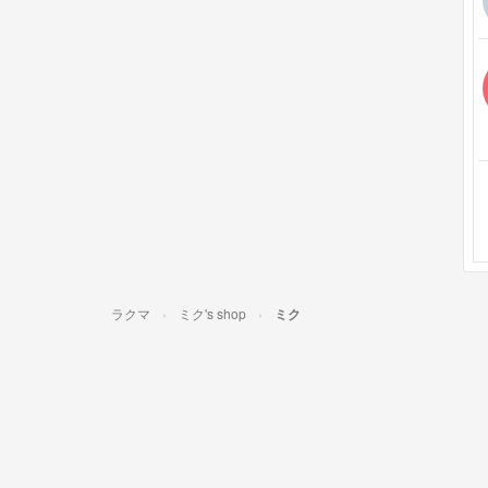
ラクマ
ミク's shop
ミク