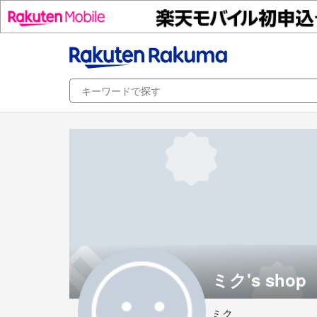
ミク's shop
ミク