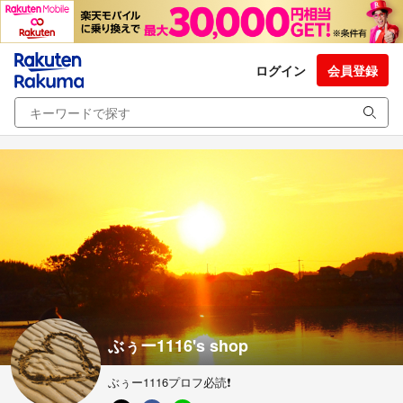
ログイン
会員登録
ぶぅー1116's shop
ぶぅー1116プロフ必読❗