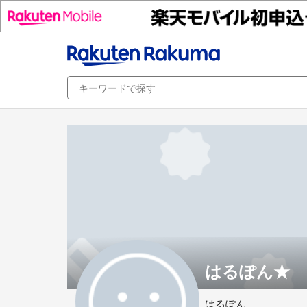
はるぽん★
はるぽん