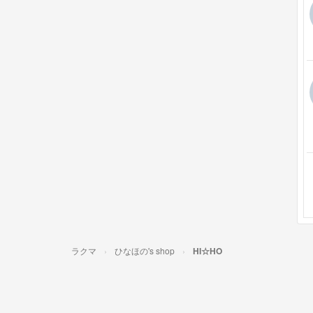
ラクマ
ひなほの's shop
HI☆HO