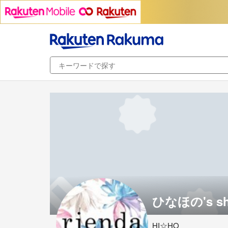
ひなほの's s
HI☆HO