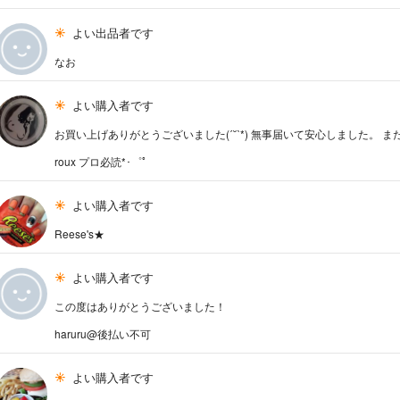
よい出品者です
なお
よい購入者です
お買い上げありがとうございました(ˊ˘ˋ*) 無事届いて安心しました。 また
roux プロ必読*･゜ﾟ
よい購入者です
Reese's★
よい購入者です
この度はありがとうございました！
haruru@後払い不可
よい購入者です