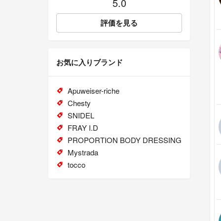
5.0
評価を見る
お気に入りブランド
Apuweiser-riche
Chesty
SNIDEL
FRAY I.D
PROPORTION BODY DRESSING
Mystrada
tocco