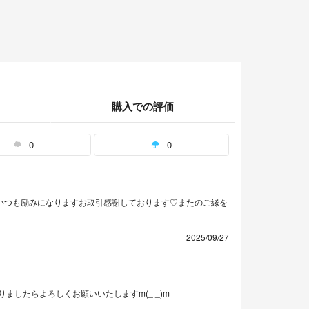
購入での評価
0
0
m♡いつも励みになりますお取引感謝しております♡またのご縁を
2025/09/27
したらよろしくお願いいたしますm(_ _)m