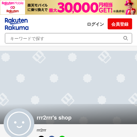
ログイン
会員登録
rrr2rrr's shop
rrr2rrr