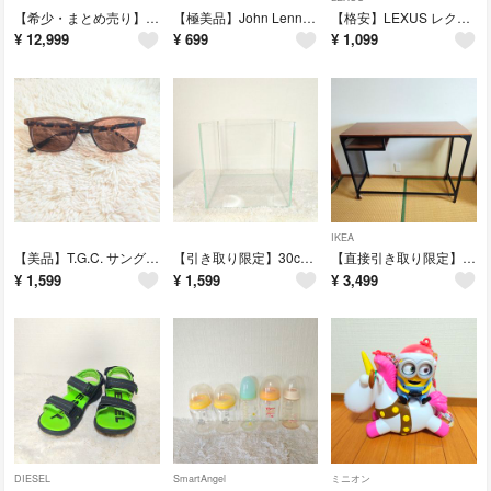
【希少・まとめ売り】韓国版 妖怪ウォッチ 妖怪大辞典 メダル大量 ウォッチ2体
【極美品】John Lennon ジョンレノン メガネケース ソフトケース
​【格安】LEXUS レクサス レザーキーホルダー オレンジ 本革 レザー
¥
12,999
¥
699
¥
1,099
IKEA
【美品】T.G.C. サングラス べっ甲 BE1902SP C3 ウェリントン型
【引き取り限定】30cm キューブ ガラス水槽（30×30×30cm）
【直接引き取り限定】IKEA FJÄLLBO フィエルボ ラップトップテーブル
¥
1,599
¥
1,599
¥
3,499
DIESEL
SmartAngel
ミニオン