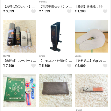
medela
​【お得な2点セット】ペットベッド Peto-Raifu ドーム型ハウス S
​【育児準備セット】メデラ 手動さく乳器 母乳保存パック フリーザーパック
​【格安】多機能 USBハブ ドッキングステーション USB3.0 Type-C
¥
3,399
¥
1,399
¥
1,200
RUAN
siroca
yogibo
​【未開封】スーパーミリオンヘアー 40g (ライトブラウン) スプレー セット
【リモコン・外箱付】シロカ 速暖マイカヒーター SH-M111 パネルヒーター
​【送料込み】Yogibo Support ヨギボー サポート ライトグレー
¥
7,799
¥
5,399
¥
5,999
LEXUS