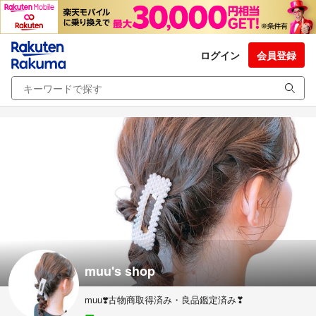
ログイン
会員登録
muu's shop
muu❣️古物商取得済み・良品鑑定済み❣