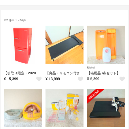
123件中 1 - 36件
Richell
【引取り限定・2020年製・人気の赤】e angle レトロ冷蔵庫 149L 一人暮らし
【良品・リモコン付き】Maksone 電動ルームランナー SL-Z01 木目調
​【猫用品3点セット】自動給餌器 リッチェル アイリスオーヤマ 爪とぎケース
¥
15,399
¥
13,999
¥
2,399