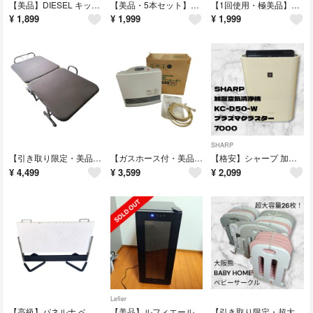
​【美品】DIESEL キッズ スポーツサンダル 20.0cm 黒 グリーン
【美品・5本セット】哺乳瓶 ピジョン チュチュ スマートエンジェル
【1回使用・極美品】USJ ミニオン ポップコーンバケツ フラッフィ ユニコーン
¥
1,899
¥
1,999
¥
1,999
SHARP
【引き取り限定・美品】コーナン LIFELEX 折りたたみベッド シングル
【ガスホース付・美品】大阪ガス ファンヒーター GS-20T7GA 都市ガス
【格安】シャープ 加湿空気清浄機 KC-D50-W プラズマクラスター7000
¥
4,499
¥
3,599
¥
2,099
Lefier
【​高級】パネルナ ベビーストップ 90cm 壁紙タイプ 自立式 ベビーゲート
​【美品】ルフィエール 電子式 ワインセラー LW-S12 12本収納
【引き取り限定・超大容量26枚】大阪熊 BABY HOME ベビーサークル