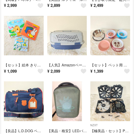
¥
2,999
¥
2,899
¥
2,499
【セット】絵本 きりんさんのたのしいいちにち ミッフィー いないいないばあっ！
【人気】Amazonベーシック ペットキャリー Sサイズ ダブルドア 上 前開き
【セット】ペット用 フードボウル 脚付きステンレス 陶器 ミッキー ワンピース
¥
1,099
¥
2,099
¥
1,399
NZXT
【良品】L.D.DOG ペットキャリーバッグ 小型犬・猫用 ネイビー メッシュ
【美品・格安】LEDバックパック リュック ディスプレイ搭載 Wi-Fi対応
【極美品・セット】PCケースファン 120mm NZXT DEEPCOOL CM