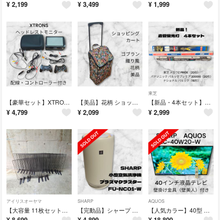
¥
2,199
¥
3,499
¥
1,999
東芝
​【豪華セット】XTRONS ヘッドレストモニター 2個 HD908B カー用品
【美品】花柄 ショッピングカート キャリーカート 2輪 キャリーバッグ 買い物
​【新品・4本セット】直管蛍光灯 東芝 メロウZ PRIDE・パルックプレミア
¥
4,799
¥
2,099
¥
2,999
アイリスオーヤマ
SHARP
AQUOS
​【大容量 11枚セット】自立式 ペットフェンス ジョイント付き 犬 猫
​【完動品】シャープ 小型空気清浄機 プラズマクラスター FU-NC01-W
​【人気カラー】40型 液晶テレビ AQUOS LC-40W20 壁掛け金具付き
¥
8,699
¥
4,899
¥
18,800